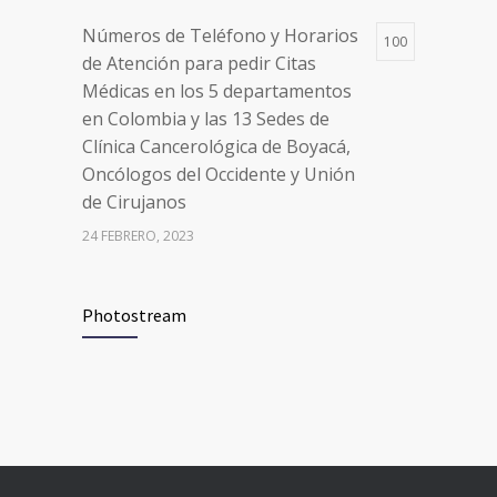
24 FEBRERO, 2023
Números de Teléfono y Horarios
100
de Atención para pedir Citas
Médicas en los 5 departamentos
en Colombia y las 13 Sedes de
Clínica Cancerológica de Boyacá,
Oncólogos del Occidente y Unión
de Cirujanos
24 FEBRERO, 2023
Vacúnate en Pereira (del 8 al 11 de
94
Photostream
junio 2021)
3 JUNIO, 2021
Vacúnate en Pereira (del 23 al 27
93
de agosto 2021) mayores de 20
años
21 AGOSTO, 2021