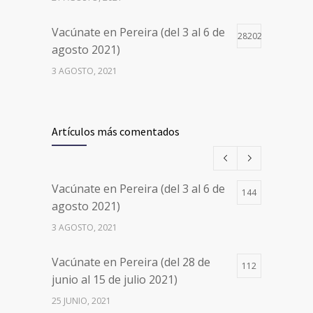
Vacúnate en Pereira (del 3 al 6 de
28202
agosto 2021)
3 AGOSTO, 2021
Vacúnate en Pereira (del 17 al 20
26500
de agosto 2021) mayores de 20
Artículos más comentados
años
17 AGOSTO, 2021
Vacúnate en Pereira (del 3 al 6 de
144
Números de Teléfono y Horarios
20111
agosto 2021)
de Atención para pedir Citas
3 AGOSTO, 2021
Médicas en los 5 departamentos
en Colombia y las 13 Sedes de
Vacúnate en Pereira (del 28 de
Clínica Cancerológica de Boyacá,
112
junio al 15 de julio 2021)
Oncólogos del Occidente y Unión
de Cirujanos
25 JUNIO, 2021