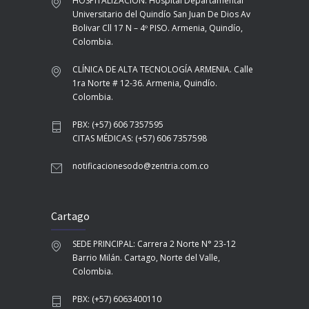
HOSPITALIZACIÓN: Hospital Departamental
Universitario del Quindío San Juan De Dios Av
Bolivar Cll 17 N – 4º PISO. Armenia, Quindío,
Colombia.
CLÍNICA DE ALTA TECNOLOGÍA ARMENIA. Calle
1ra Norte # 12-36. Armenia, Quindío.
Colombia.
PBX: (+57) 606 7357595
CITAS MÉDICAS: (+57) 606 7357598
notificacionesodo@zentria.com.co
Cartago
SEDE PRINCIPAL: Carrera 2 Norte N° 23-12
Barrio Milán. Cartago, Norte del Valle,
Colombia.
PBX: (+57) 6063400110