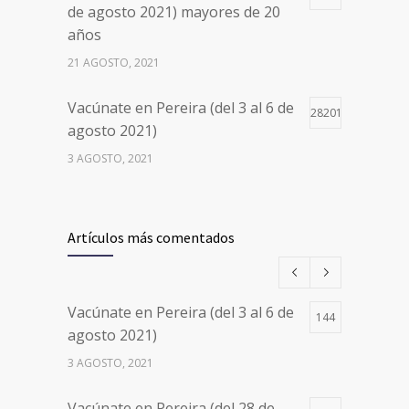
de agosto 2021) mayores de 20
años
21 AGOSTO, 2021
Vacúnate en Pereira (del 3 al 6 de
28201
agosto 2021)
3 AGOSTO, 2021
Vacúnate en Pereira (del 17 al 20
26498
de agosto 2021) mayores de 20
Artículos más comentados
años
17 AGOSTO, 2021
Vacúnate en Pereira (del 3 al 6 de
144
Números de Teléfono y Horarios
20105
agosto 2021)
de Atención para pedir Citas
3 AGOSTO, 2021
Médicas en los 5 departamentos
en Colombia y las 13 Sedes de
Vacúnate en Pereira (del 28 de