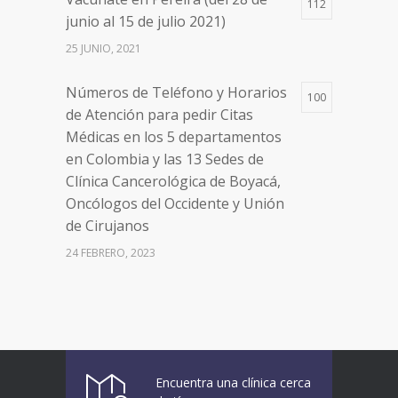
Clínica Cancerológica de Boyacá,
112
junio al 15 de julio 2021)
Oncólogos del Occidente y Unión
de Cirujanos
25 JUNIO, 2021
24 FEBRERO, 2023
Números de Teléfono y Horarios
100
de Atención para pedir Citas
Médicas en los 5 departamentos
en Colombia y las 13 Sedes de
Clínica Cancerológica de Boyacá,
Oncólogos del Occidente y Unión
de Cirujanos
24 FEBRERO, 2023
Vacúnate en Pereira (del 8 al 11 de
94
junio 2021)
3 JUNIO, 2021
Encuentra una clínica cerca
Vacúnate en Pereira (del 23 al 27
93