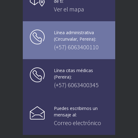
de tí:
de agosto 2021) mayores de 20
Ver el mapa
años
21 AGOSTO, 2021
Línea administrativa
(Circunvalar, Pereira):
(+57) 6063400110
Línea citas médicas
(Pereira):
(+57) 6063400345
Puedes escribirnos un
mensaje al:
Correo electrónico