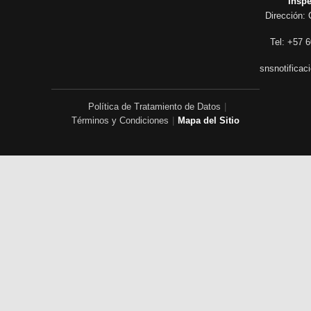
“Inspe
Dirección: 
Tel: +57 6
snsnotificac
Política de Tratamiento de Datos
|
Términos y Condiciones
|
Mapa del Sitio