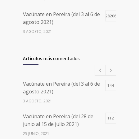
Vacúnate en Pereira (del 3 al 6 de
28206
agosto 2021)
3 AGOSTO, 2021
Vacúnate en Pereira (del 17 al 20
26501
de agosto 2021) mayores de 20
Artículos más comentados
años
17 AGOSTO, 2021
Vacúnate en Pereira (del 3 al 6 de
144
Números de Teléfono y Horarios
20113
agosto 2021)
de Atención para pedir Citas
3 AGOSTO, 2021
Médicas en los 5 departamentos
en Colombia y las 13 Sedes de
Vacúnate en Pereira (del 28 de
Clínica Cancerológica de Boyacá,
112
junio al 15 de julio 2021)
Oncólogos del Occidente y Unión
de Cirujanos
25 JUNIO, 2021