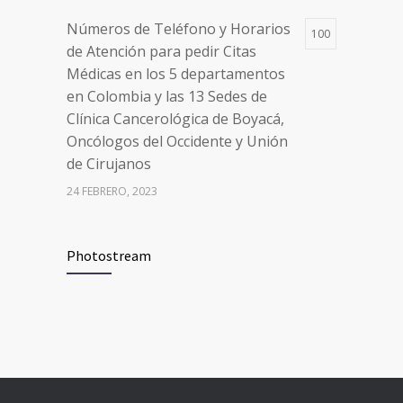
24 FEBRERO, 2023
Números de Teléfono y Horarios
100
de Atención para pedir Citas
Médicas en los 5 departamentos
en Colombia y las 13 Sedes de
Clínica Cancerológica de Boyacá,
Oncólogos del Occidente y Unión
de Cirujanos
24 FEBRERO, 2023
Vacúnate en Pereira (del 8 al 11 de
94
Photostream
junio 2021)
3 JUNIO, 2021
Vacúnate en Pereira (del 23 al 27
93
de agosto 2021) mayores de 20
años
21 AGOSTO, 2021