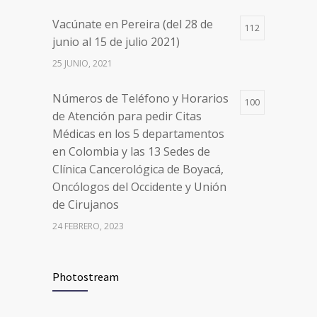
en Colombia y las 13 Sedes de
Vacúnate en Pereira (del 28 de
Clínica Cancerológica de Boyacá,
112
junio al 15 de julio 2021)
Oncólogos del Occidente y Unión
de Cirujanos
25 JUNIO, 2021
24 FEBRERO, 2023
Números de Teléfono y Horarios
100
de Atención para pedir Citas
Médicas en los 5 departamentos
en Colombia y las 13 Sedes de
Clínica Cancerológica de Boyacá,
Oncólogos del Occidente y Unión
de Cirujanos
24 FEBRERO, 2023
Vacúnate en Pereira (del 8 al 11 de
94
Photostream
junio 2021)
3 JUNIO, 2021