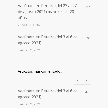
Vacúnate en Pereira (del 23 al 27
32414
de agosto 2021) mayores de 20
años
21 AGOSTO, 2021
Vacúnate en Pereira (del 3 al 6 de
28196
agosto 2021)
3 AGOSTO, 2021
Vacúnate en Pereira (del 17 al 20
26497
de agosto 2021) mayores de 20
Artículos más comentados
años
17 AGOSTO, 2021
Vacúnate en Pereira (del 3 al 6 de
144
Números de Teléfono y Horarios
20096
agosto 2021)
de Atención para pedir Citas
3 AGOSTO, 2021
Médicas en los 5 departamentos