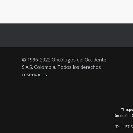
Vacúnate en Pereira (del 23 al 27
93
de agosto 2021) mayores de 20
años
21 AGOSTO, 2021
© 1996-2022 Oncólogos del Occidente
S.A.S. Colombia. Todos los derechos
reservados.
“Inspe
Dirección: 
Tel: +57 6