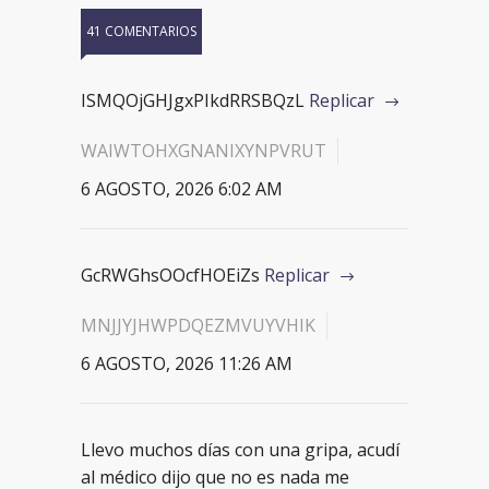
41 COMENTARIOS
ISMQOjGHJgxPIkdRRSBQzL
Replicar
WAIWTOHXGNANIXYNPVRUT
6 AGOSTO, 2026 6:02 AM
GcRWGhsOOcfHOEiZs
Replicar
MNJJYJHWPDQEZMVUYVHIK
6 AGOSTO, 2026 11:26 AM
Llevo muchos días con una gripa, acudí
al médico dijo que no es nada me