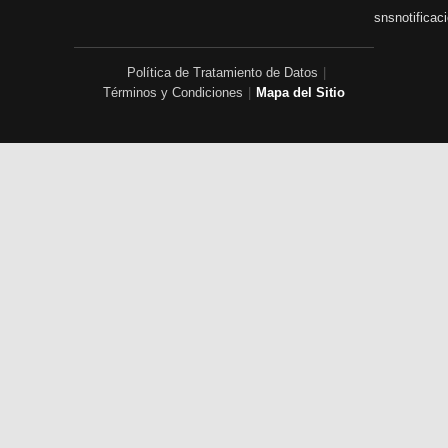
snsnotificac
Política de Tratamiento de Datos
|
Términos y Condiciones
|
Mapa del Sitio