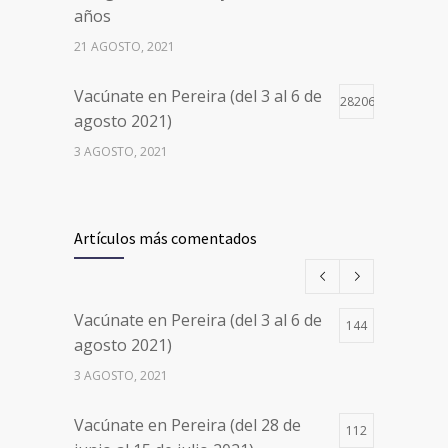
años
21 AGOSTO, 2021
Vacúnate en Pereira (del 3 al 6 de
28206
agosto 2021)
3 AGOSTO, 2021
Vacúnate en Pereira (del 17 al 20
26501
de agosto 2021) mayores de 20
Artículos más comentados
años
17 AGOSTO, 2021
Vacúnate en Pereira (del 3 al 6 de
144
Números de Teléfono y Horarios
20113
agosto 2021)
de Atención para pedir Citas
3 AGOSTO, 2021
Médicas en los 5 departamentos
en Colombia y las 13 Sedes de
Vacúnate en Pereira (del 28 de
Clínica Cancerológica de Boyacá,
112