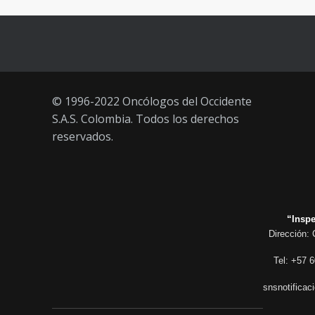
años
21 AGOSTO, 2021
© 1996-2022 Oncólogos del Occidente
S.A.S. Colombia. Todos los derechos
reservados.
“Inspe
Dirección: 
Tel: +57 6
snsnotificac