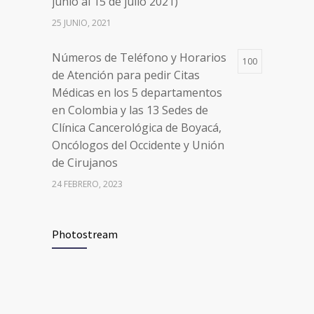
junio al 15 de julio 2021)
Oncólogos del Occidente y Unión
de Cirujanos
25 JUNIO, 2021
24 FEBRERO, 2023
Números de Teléfono y Horarios
100
de Atención para pedir Citas
Médicas en los 5 departamentos
en Colombia y las 13 Sedes de
Clínica Cancerológica de Boyacá,
Oncólogos del Occidente y Unión
de Cirujanos
24 FEBRERO, 2023
Vacúnate en Pereira (del 8 al 11 de
94
Photostream
junio 2021)
3 JUNIO, 2021
Vacúnate en Pereira (del 23 al 27
93
de agosto 2021) mayores de 20