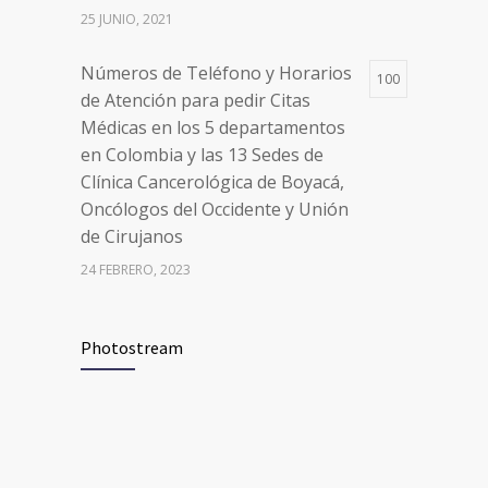
de Cirujanos
25 JUNIO, 2021
24 FEBRERO, 2023
Números de Teléfono y Horarios
100
de Atención para pedir Citas
Médicas en los 5 departamentos
en Colombia y las 13 Sedes de
Clínica Cancerológica de Boyacá,
Oncólogos del Occidente y Unión
de Cirujanos
24 FEBRERO, 2023
Vacúnate en Pereira (del 8 al 11 de
94
Photostream
junio 2021)
3 JUNIO, 2021
Vacúnate en Pereira (del 23 al 27
93
de agosto 2021) mayores de 20