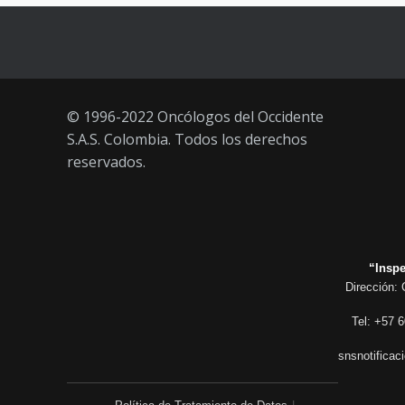
años
21 AGOSTO, 2021
© 1996-2022 Oncólogos del Occidente
S.A.S. Colombia. Todos los derechos
reservados.
“Inspe
Dirección: 
Tel: +57 6
snsnotificac