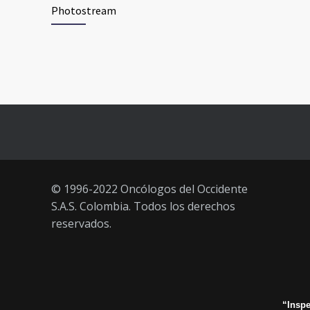
Photostream
junio 2021)
3 JUNIO, 2021
Vacúnate en Pereira (del 23 al 27
93
de agosto 2021) mayores de 20
años
21 AGOSTO, 2021
© 1996-2022 Oncólogos del Occidente
S.A.S. Colombia. Todos los derechos
reservados.
“Inspe