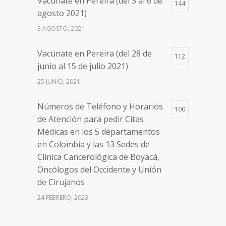
Vacúnate en Pereira (del 3 al 6 de
144
Números de Teléfono y Horarios
20096
agosto 2021)
de Atención para pedir Citas
3 AGOSTO, 2021
Médicas en los 5 departamentos
en Colombia y las 13 Sedes de
Vacúnate en Pereira (del 28 de
Clínica Cancerológica de Boyacá,
112
junio al 15 de julio 2021)
Oncólogos del Occidente y Unión
de Cirujanos
25 JUNIO, 2021
24 FEBRERO, 2023
Números de Teléfono y Horarios
100
de Atención para pedir Citas
Médicas en los 5 departamentos
en Colombia y las 13 Sedes de
Clínica Cancerológica de Boyacá,
Oncólogos del Occidente y Unión
de Cirujanos
24 FEBRERO, 2023
Vacúnate en Pereira (del 8 al 11 de
94