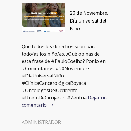
20 de Noviembre.
Día Universal del
Niño
Que todos los derechos sean para
todo/as los niño/as. ¿Qué opinas de
esta frase de #PauloCoelho? Ponlo en
#Comentarios. #20Noviembre
#DíaUniversalNiño
#ClínicaCancerológicaBoyacá
#OncólogosDelOccidente
#UniónDeCirujanos #Zentria
Dejar un
comentario
ADMINISTRADOR