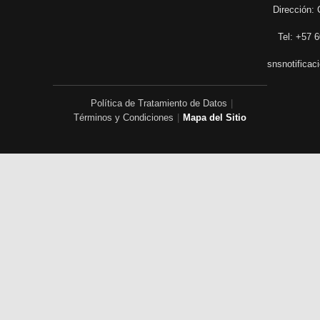
Dirección: 
Tel: +57 6
snsnotificac
Política de Tratamiento de Datos
|
Términos y Condiciones
|
Mapa del Sitio