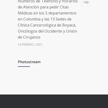
Números de Teléfono y Horarios
100
de Atención para pedir Citas
Médicas en los 5 departamentos
en Colombia y las 13 Sedes de
Clínica Cancerológica de Boyacá,
Oncólogos del Occidente y Unión
de Cirujanos
24 FEBRERO, 2023
Vacúnate en Pereira (del 8 al 11 de
94
Photostream
junio 2021)
3 JUNIO, 2021
Vacúnate en Pereira (del 23 al 27
93
de agosto 2021) mayores de 20
años
21 AGOSTO, 2021