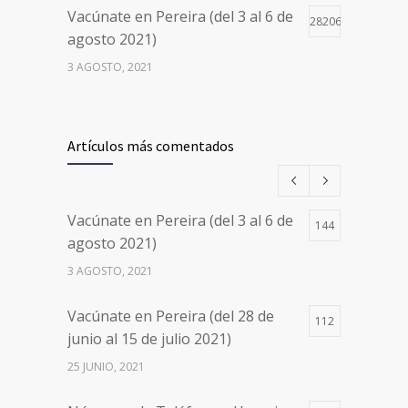
Vacúnate en Pereira (del 3 al 6 de
28206
agosto 2021)
3 AGOSTO, 2021
Vacúnate en Pereira (del 17 al 20
26501
de agosto 2021) mayores de 20
Artículos más comentados
años
17 AGOSTO, 2021
Vacúnate en Pereira (del 3 al 6 de
144
Números de Teléfono y Horarios
20115
agosto 2021)
de Atención para pedir Citas
3 AGOSTO, 2021
Médicas en los 5 departamentos
en Colombia y las 13 Sedes de
Vacúnate en Pereira (del 28 de
Clínica Cancerológica de Boyacá,
112
junio al 15 de julio 2021)
Oncólogos del Occidente y Unión
de Cirujanos
25 JUNIO, 2021
24 FEBRERO, 2023