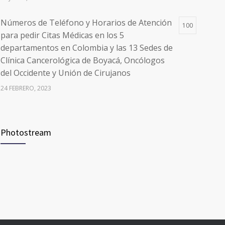
Números de Teléfono y Horarios de Atención
100
para pedir Citas Médicas en los 5
departamentos en Colombia y las 13 Sedes de
Clínica Cancerológica de Boyacá, Oncólogos
del Occidente y Unión de Cirujanos
24 FEBRERO, 2023
Vacúnate en Pereira (del 8 al 11 de junio 2021)
94
Photostream
3 JUNIO, 2021
Vacúnate en Pereira (del 23 al 27 de agosto
93
2021) mayores de 20 años
21 AGOSTO, 2021