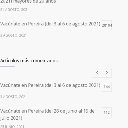
2021) mayores de 20 años
21 AGOSTO, 2021
Vacúnate en Pereira (del 3 al 6 de agosto 2021)
28194
3 AGOSTO, 2021
Vacúnate en Pereira (del 17 al 20 de agosto
26496
2021) mayores de 20 años
Artículos más comentados
17 AGOSTO, 2021
Números de Teléfono y Horarios de Atención
20088
Vacúnate en Pereira (del 3 al 6 de agosto 2021)
para pedir Citas Médicas en los 5
144
departamentos en Colombia y las 13 Sedes de
3 AGOSTO, 2021
Clínica Cancerológica de Boyacá, Oncólogos
del Occidente y Unión de Cirujanos
Vacúnate en Pereira (del 28 de junio al 15 de
112
24 FEBRERO, 2023
julio 2021)
25 JUNIO, 2021