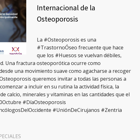
Internacional de la
Osteoporosis
La #Osteoporosis es una
#TrastornoÓseo frecuente que hace
que los #Huesos se vuelvan débiles,
idad. Una fractura osteoporótica ocurre como
o desde una movimiento suave como agacharse a recoger
lOsteoporosis queremos invitar a todas las personas a
omenzar a incluir en su rutina la actividad física, la
de calcio, minerales y vitaminas en las cantidades que el
20Octubre #DíaOsteoporosis
ncólogosDelOccidente #UniónDeCirujanos #Zentria
PECIALES