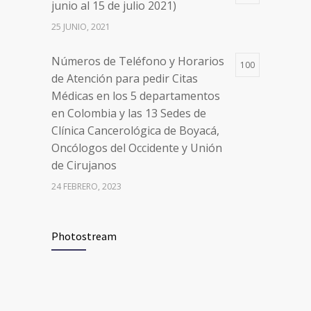
junio al 15 de julio 2021)
Oncólogos del Occidente y Unión
de Cirujanos
25 JUNIO, 2021
24 FEBRERO, 2023
Números de Teléfono y Horarios
100
de Atención para pedir Citas
Médicas en los 5 departamentos
en Colombia y las 13 Sedes de
Clínica Cancerológica de Boyacá,
Oncólogos del Occidente y Unión
de Cirujanos
24 FEBRERO, 2023
Vacúnate en Pereira (del 8 al 11 de
94
Photostream
junio 2021)
3 JUNIO, 2021
Vacúnate en Pereira (del 23 al 27
93