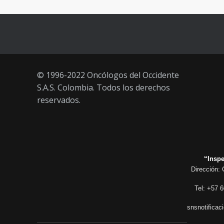
de agosto 2021) mayores de 20
años
21 AGOSTO, 2021
© 1996-2022 Oncólogos del Occidente
S.A.S. Colombia. Todos los derechos
reservados.
“Inspe
Dirección: 
Tel: +57 6
snsnotificac