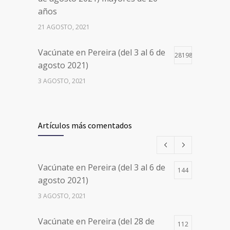
años
21 AGOSTO, 2021
Vacúnate en Pereira (del 3 al 6 de
28198
agosto 2021)
3 AGOSTO, 2021
Vacúnate en Pereira (del 17 al 20
26497
de agosto 2021) mayores de 20
Artículos más comentados
años
17 AGOSTO, 2021
Vacúnate en Pereira (del 3 al 6 de
144
Números de Teléfono y Horarios
20100
agosto 2021)
de Atención para pedir Citas
3 AGOSTO, 2021
Médicas en los 5 departamentos
en Colombia y las 13 Sedes de
Vacúnate en Pereira (del 28 de
Clínica Cancerológica de Boyacá,
112