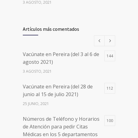
3 AGOSTO, 2021
Vacúnate en Pereira (del 17 al 20
26497
de agosto 2021) mayores de 20
Artículos más comentados
años
17 AGOSTO, 2021
Vacúnate en Pereira (del 3 al 6 de
144
Números de Teléfono y Horarios
20098
agosto 2021)
de Atención para pedir Citas
3 AGOSTO, 2021
Médicas en los 5 departamentos
en Colombia y las 13 Sedes de
Vacúnate en Pereira (del 28 de
Clínica Cancerológica de Boyacá,
112
junio al 15 de julio 2021)
Oncólogos del Occidente y Unión
de Cirujanos
25 JUNIO, 2021
24 FEBRERO, 2023
Números de Teléfono y Horarios
100
de Atención para pedir Citas
Médicas en los 5 departamentos