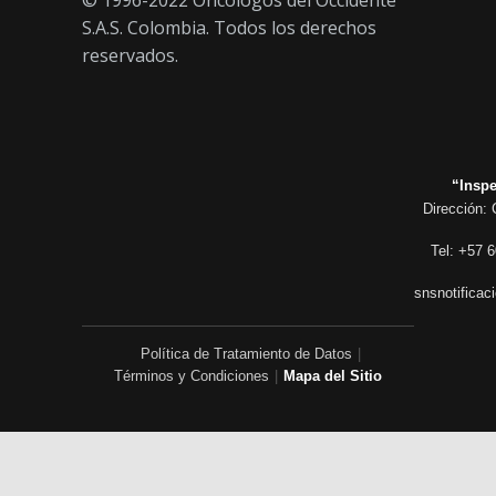
© 1996-2022 Oncólogos del Occidente
S.A.S. Colombia. Todos los derechos
reservados.
“Inspe
Dirección: 
Tel: +57 6
snsnotificac
Política de Tratamiento de Datos
|
Términos y Condiciones
|
Mapa del Sitio