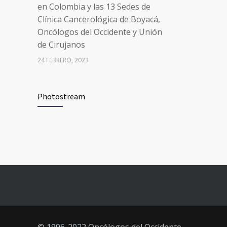
en Colombia y las 13 Sedes de
Clínica Cancerológica de Boyacá,
Oncólogos del Occidente y Unión
de Cirujanos
24 FEBRERO, 2023
Vacúnate en Pereira (del 8 al 11 de
94
Photostream
junio 2021)
3 JUNIO, 2021
Vacúnate en Pereira (del 23 al 27
93
de agosto 2021) mayores de 20
años
21 AGOSTO, 2021