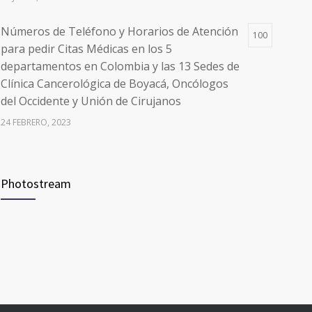
Números de Teléfono y Horarios de Atención
100
para pedir Citas Médicas en los 5
departamentos en Colombia y las 13 Sedes de
Clínica Cancerológica de Boyacá, Oncólogos
del Occidente y Unión de Cirujanos
24 FEBRERO, 2023
Vacúnate en Pereira (del 8 al 11 de junio 2021)
94
Photostream
3 JUNIO, 2021
Vacúnate en Pereira (del 23 al 27 de agosto
93
2021) mayores de 20 años
21 AGOSTO, 2021