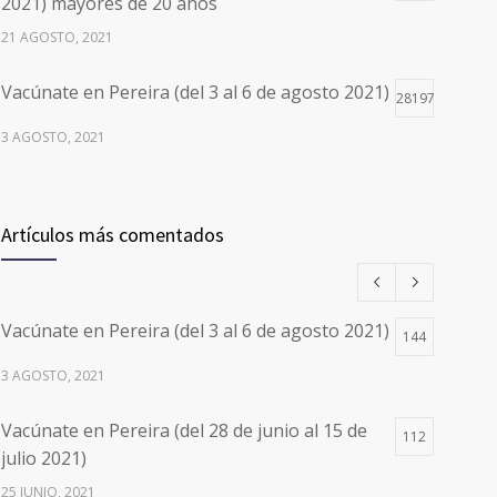
2021) mayores de 20 años
21 AGOSTO, 2021
Vacúnate en Pereira (del 3 al 6 de agosto 2021)
28197
3 AGOSTO, 2021
Vacúnate en Pereira (del 17 al 20 de agosto
26497
2021) mayores de 20 años
Artículos más comentados
17 AGOSTO, 2021
Números de Teléfono y Horarios de Atención
20098
Vacúnate en Pereira (del 3 al 6 de agosto 2021)
para pedir Citas Médicas en los 5
144
departamentos en Colombia y las 13 Sedes de
3 AGOSTO, 2021
Clínica Cancerológica de Boyacá, Oncólogos
del Occidente y Unión de Cirujanos
Vacúnate en Pereira (del 28 de junio al 15 de
112
24 FEBRERO, 2023
julio 2021)
25 JUNIO, 2021