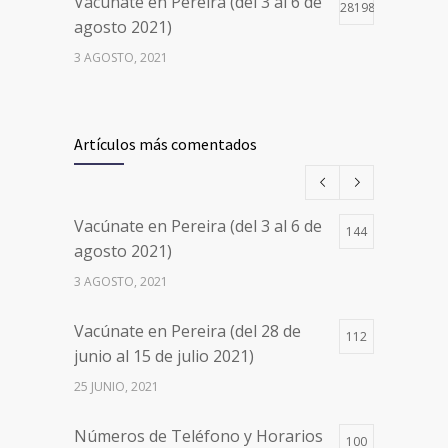
Vacúnate en Pereira (del 3 al 6 de
28198
agosto 2021)
3 AGOSTO, 2021
Vacúnate en Pereira (del 17 al 20
26498
de agosto 2021) mayores de 20
Artículos más comentados
años
17 AGOSTO, 2021
Vacúnate en Pereira (del 3 al 6 de
144
Números de Teléfono y Horarios
20103
agosto 2021)
de Atención para pedir Citas
3 AGOSTO, 2021
Médicas en los 5 departamentos
en Colombia y las 13 Sedes de
Vacúnate en Pereira (del 28 de
Clínica Cancerológica de Boyacá,
112
junio al 15 de julio 2021)
Oncólogos del Occidente y Unión
de Cirujanos
25 JUNIO, 2021
24 FEBRERO, 2023
Números de Teléfono y Horarios
100