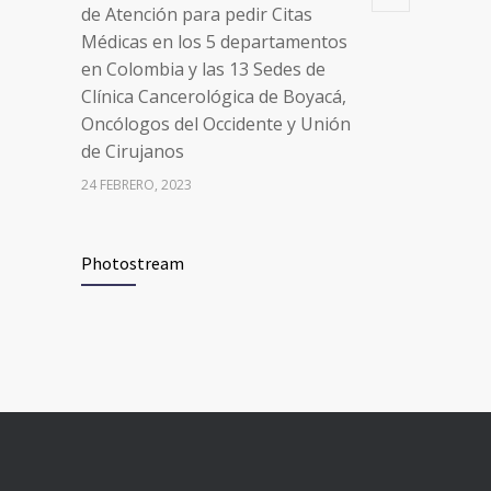
de Atención para pedir Citas
Médicas en los 5 departamentos
en Colombia y las 13 Sedes de
Clínica Cancerológica de Boyacá,
Oncólogos del Occidente y Unión
de Cirujanos
24 FEBRERO, 2023
Vacúnate en Pereira (del 8 al 11 de
94
Photostream
junio 2021)
3 JUNIO, 2021
Vacúnate en Pereira (del 23 al 27
93
de agosto 2021) mayores de 20
años
21 AGOSTO, 2021