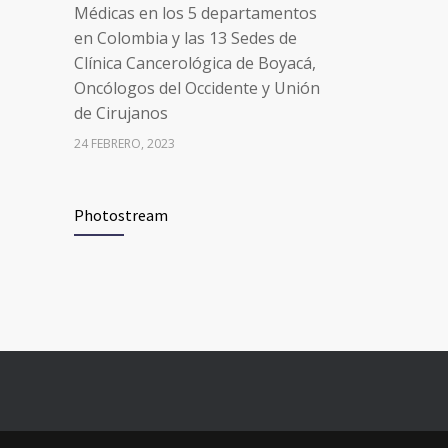
Médicas en los 5 departamentos
en Colombia y las 13 Sedes de
Clínica Cancerológica de Boyacá,
Oncólogos del Occidente y Unión
de Cirujanos
24 FEBRERO, 2023
Vacúnate en Pereira (del 8 al 11 de
94
Photostream
junio 2021)
3 JUNIO, 2021
Vacúnate en Pereira (del 23 al 27
93
de agosto 2021) mayores de 20
años
21 AGOSTO, 2021