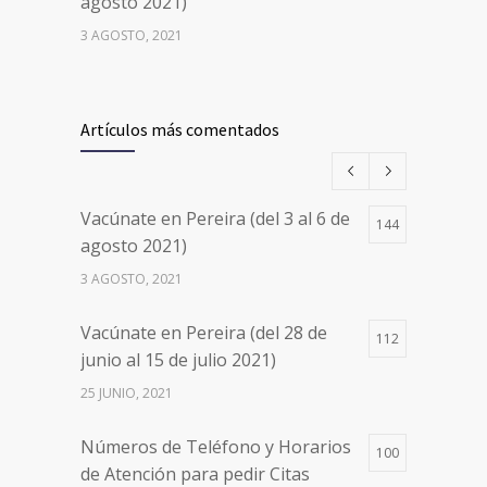
agosto 2021)
3 AGOSTO, 2021
Vacúnate en Pereira (del 17 al 20
26497
de agosto 2021) mayores de 20
Artículos más comentados
años
17 AGOSTO, 2021
Vacúnate en Pereira (del 3 al 6 de
144
Números de Teléfono y Horarios
20094
agosto 2021)
de Atención para pedir Citas
3 AGOSTO, 2021
Médicas en los 5 departamentos
en Colombia y las 13 Sedes de
Vacúnate en Pereira (del 28 de
Clínica Cancerológica de Boyacá,
112
junio al 15 de julio 2021)
Oncólogos del Occidente y Unión
de Cirujanos
25 JUNIO, 2021
24 FEBRERO, 2023
Números de Teléfono y Horarios
100
de Atención para pedir Citas