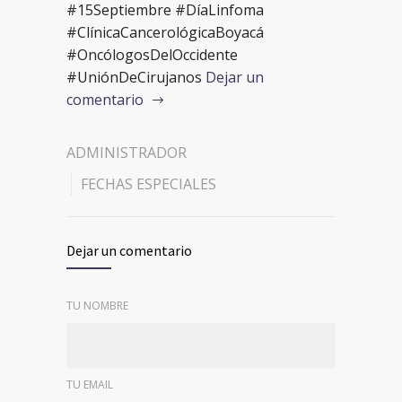
#15Septiembre #DíaLinfoma
#ClínicaCancerológicaBoyacá
#OncólogosDelOccidente
#UniónDeCirujanos
Dejar un
comentario
ADMINISTRADOR
FECHAS ESPECIALES
Dejar un comentario
TU NOMBRE
TU EMAIL