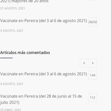
2021) mayores de 20 años
21 AGOSTO, 2021
Vacúnate en Pereira (del 3 al 6 de agosto 2021)
28202
3 AGOSTO, 2021
Vacúnate en Pereira (del 17 al 20 de agosto
26500
2021) mayores de 20 años
Artículos más comentados
17 AGOSTO, 2021
Números de Teléfono y Horarios de Atención
20109
Vacúnate en Pereira (del 3 al 6 de agosto 2021)
para pedir Citas Médicas en los 5
144
departamentos en Colombia y las 13 Sedes de
3 AGOSTO, 2021
Clínica Cancerológica de Boyacá, Oncólogos
del Occidente y Unión de Cirujanos
Vacúnate en Pereira (del 28 de junio al 15 de
112
24 FEBRERO, 2023
julio 2021)
25 JUNIO, 2021