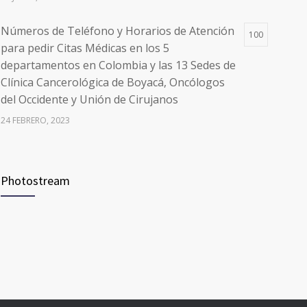
Números de Teléfono y Horarios de Atención
100
para pedir Citas Médicas en los 5
departamentos en Colombia y las 13 Sedes de
Clínica Cancerológica de Boyacá, Oncólogos
del Occidente y Unión de Cirujanos
24 FEBRERO, 2023
Vacúnate en Pereira (del 8 al 11 de junio 2021)
94
Photostream
3 JUNIO, 2021
Vacúnate en Pereira (del 23 al 27 de agosto
93
2021) mayores de 20 años
21 AGOSTO, 2021