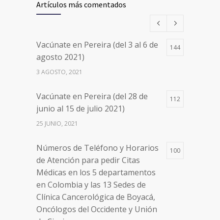
Artículos más comentados
años
17 AGOSTO, 2021
Vacúnate en Pereira (del 3 al 6 de
144
Números de Teléfono y Horarios
20111
agosto 2021)
de Atención para pedir Citas
3 AGOSTO, 2021
Médicas en los 5 departamentos
en Colombia y las 13 Sedes de
Vacúnate en Pereira (del 28 de
Clínica Cancerológica de Boyacá,
112
junio al 15 de julio 2021)
Oncólogos del Occidente y Unión
de Cirujanos
25 JUNIO, 2021
24 FEBRERO, 2023
Números de Teléfono y Horarios
100
de Atención para pedir Citas
Médicas en los 5 departamentos
en Colombia y las 13 Sedes de
Clínica Cancerológica de Boyacá,
Oncólogos del Occidente y Unión