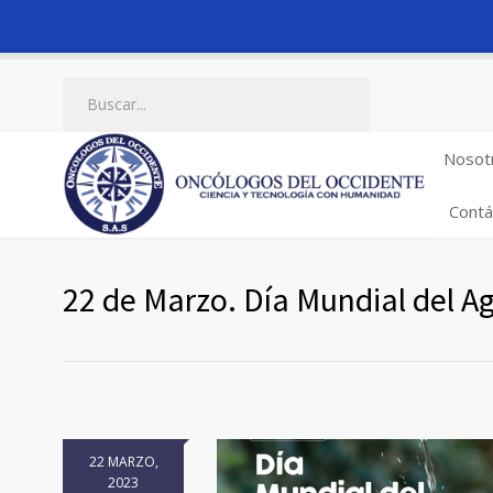
Nosot
Contá
22 de Marzo. Día Mundial del A
22 MARZO,
2023