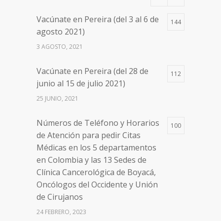
17 AGOSTO, 2021
Vacúnate en Pereira (del 3 al 6 de
144
Números de Teléfono y Horarios
20086
agosto 2021)
de Atención para pedir Citas
3 AGOSTO, 2021
Médicas en los 5 departamentos
en Colombia y las 13 Sedes de
Vacúnate en Pereira (del 28 de
Clínica Cancerológica de Boyacá,
112
junio al 15 de julio 2021)
Oncólogos del Occidente y Unión
de Cirujanos
25 JUNIO, 2021
24 FEBRERO, 2023
Números de Teléfono y Horarios
100
de Atención para pedir Citas
Médicas en los 5 departamentos
en Colombia y las 13 Sedes de
Clínica Cancerológica de Boyacá,
Oncólogos del Occidente y Unión
de Cirujanos
24 FEBRERO, 2023