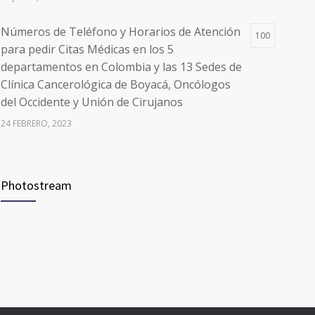
Números de Teléfono y Horarios de Atención
100
para pedir Citas Médicas en los 5
departamentos en Colombia y las 13 Sedes de
Clínica Cancerológica de Boyacá, Oncólogos
del Occidente y Unión de Cirujanos
24 FEBRERO, 2023
Vacúnate en Pereira (del 8 al 11 de junio 2021)
94
Photostream
3 JUNIO, 2021
Vacúnate en Pereira (del 23 al 27 de agosto
93
2021) mayores de 20 años
21 AGOSTO, 2021