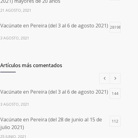
2021) mayores de 20 años
21 AGOSTO, 2021
Vacúnate en Pereira (del 3 al 6 de agosto 2021)
28198
3 AGOSTO, 2021
Vacúnate en Pereira (del 17 al 20 de agosto
26497
2021) mayores de 20 años
Artículos más comentados
17 AGOSTO, 2021
Números de Teléfono y Horarios de Atención
20101
Vacúnate en Pereira (del 3 al 6 de agosto 2021)
para pedir Citas Médicas en los 5
144
departamentos en Colombia y las 13 Sedes de
3 AGOSTO, 2021
Clínica Cancerológica de Boyacá, Oncólogos
del Occidente y Unión de Cirujanos
Vacúnate en Pereira (del 28 de junio al 15 de
112
24 FEBRERO, 2023
julio 2021)
25 JUNIO, 2021