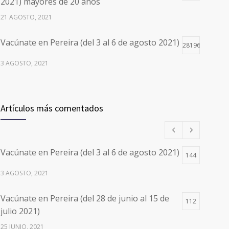
2021) mayores de 20 años
21 AGOSTO, 2021
Vacúnate en Pereira (del 3 al 6 de agosto 2021)
28196
3 AGOSTO, 2021
Vacúnate en Pereira (del 17 al 20 de agosto
26497
2021) mayores de 20 años
Artículos más comentados
17 AGOSTO, 2021
Números de Teléfono y Horarios de Atención
20096
Vacúnate en Pereira (del 3 al 6 de agosto 2021)
para pedir Citas Médicas en los 5
144
departamentos en Colombia y las 13 Sedes de
3 AGOSTO, 2021
Clínica Cancerológica de Boyacá, Oncólogos
del Occidente y Unión de Cirujanos
Vacúnate en Pereira (del 28 de junio al 15 de
112
24 FEBRERO, 2023
julio 2021)
25 JUNIO, 2021