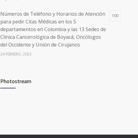
Números de Teléfono y Horarios de Atención
100
para pedir Citas Médicas en los 5
departamentos en Colombia y las 13 Sedes de
Clínica Cancerológica de Boyacá, Oncólogos
del Occidente y Unión de Cirujanos
24 FEBRERO, 2023
Vacúnate en Pereira (del 8 al 11 de junio 2021)
94
Photostream
3 JUNIO, 2021
Vacúnate en Pereira (del 23 al 27 de agosto
93
2021) mayores de 20 años
21 AGOSTO, 2021