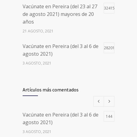
Vacúnate en Pereira (del 23 al 27
32415
de agosto 2021) mayores de 20
años
21 AGOSTO, 2021
Vacúnate en Pereira (del 3 al 6 de
28201
agosto 2021)
3 AGOSTO, 2021
Vacúnate en Pereira (del 17 al 20
26498
de agosto 2021) mayores de 20
Artículos más comentados
años
17 AGOSTO, 2021
Vacúnate en Pereira (del 3 al 6 de
144
Números de Teléfono y Horarios
20105
agosto 2021)
de Atención para pedir Citas
3 AGOSTO, 2021
Médicas en los 5 departamentos