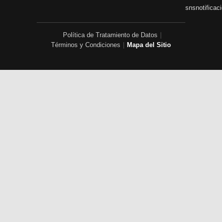
snsnotificac
Política de Tratamiento de Datos
|
Términos y Condiciones
|
Mapa del Sitio