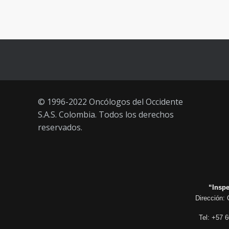
Vacúnate en Pereira (del 23 al 27
93
de agosto 2021) mayores de 20
años
21 AGOSTO, 2021
© 1996-2022 Oncólogos del Occidente
S.A.S. Colombia. Todos los derechos
reservados.
“Inspe
Dirección: 
Tel: +57 6