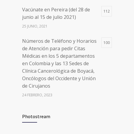
en Colombia y las 13 Sedes de
Vacúnate en Pereira (del 28 de
Clínica Cancerológica de Boyacá,
112
junio al 15 de julio 2021)
Oncólogos del Occidente y Unión
de Cirujanos
25 JUNIO, 2021
24 FEBRERO, 2023
Números de Teléfono y Horarios
100
de Atención para pedir Citas
Médicas en los 5 departamentos
en Colombia y las 13 Sedes de
Clínica Cancerológica de Boyacá,
Oncólogos del Occidente y Unión
de Cirujanos
24 FEBRERO, 2023
Vacúnate en Pereira (del 8 al 11 de
94
Photostream
junio 2021)
3 JUNIO, 2021