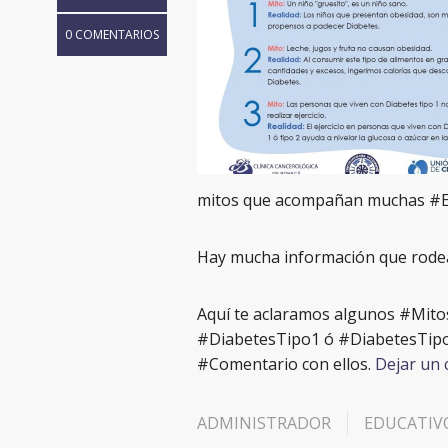
0 COMENTARIOS
mitos que acompañan muchas #
Hay mucha información que rodea
Aquí te aclaramos algunos #Mitos
#DiabetesTipo1 ó #DiabetesTipo2
#Comentario con ellos.
Dejar un
ADMINISTRADOR
EDUCATIV