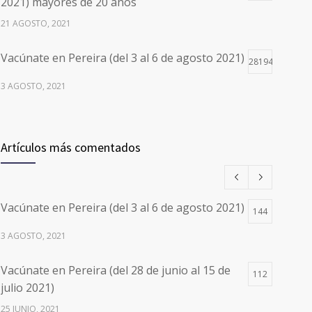
2021) mayores de 20 años
21 AGOSTO, 2021
Vacúnate en Pereira (del 3 al 6 de agosto 2021)
28194
3 AGOSTO, 2021
Vacúnate en Pereira (del 17 al 20 de agosto
26496
2021) mayores de 20 años
Artículos más comentados
17 AGOSTO, 2021
Números de Teléfono y Horarios de Atención
20087
Vacúnate en Pereira (del 3 al 6 de agosto 2021)
para pedir Citas Médicas en los 5
144
departamentos en Colombia y las 13 Sedes de
3 AGOSTO, 2021
Clínica Cancerológica de Boyacá, Oncólogos
del Occidente y Unión de Cirujanos
Vacúnate en Pereira (del 28 de junio al 15 de
112
24 FEBRERO, 2023
julio 2021)
25 JUNIO, 2021