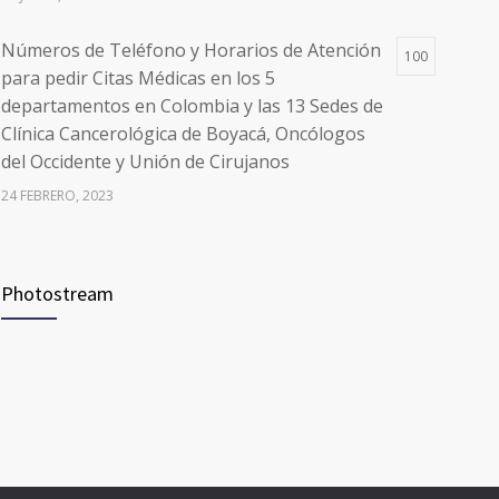
Números de Teléfono y Horarios de Atención
100
para pedir Citas Médicas en los 5
departamentos en Colombia y las 13 Sedes de
Clínica Cancerológica de Boyacá, Oncólogos
del Occidente y Unión de Cirujanos
24 FEBRERO, 2023
Vacúnate en Pereira (del 8 al 11 de junio 2021)
94
Photostream
3 JUNIO, 2021
Vacúnate en Pereira (del 23 al 27 de agosto
93
2021) mayores de 20 años
21 AGOSTO, 2021