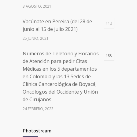
de Atención para pedir Citas
3 AGOSTO, 2021
Médicas en los 5 departamentos
en Colombia y las 13 Sedes de
Vacúnate en Pereira (del 28 de
Clínica Cancerológica de Boyacá,
112
junio al 15 de julio 2021)
Oncólogos del Occidente y Unión
de Cirujanos
25 JUNIO, 2021
24 FEBRERO, 2023
Números de Teléfono y Horarios
100
de Atención para pedir Citas
Médicas en los 5 departamentos
en Colombia y las 13 Sedes de
Clínica Cancerológica de Boyacá,
Oncólogos del Occidente y Unión
de Cirujanos
24 FEBRERO, 2023
Vacúnate en Pereira (del 8 al 11 de
94
Photostream
junio 2021)