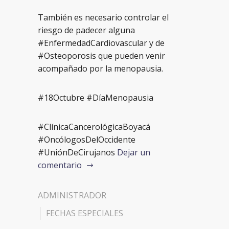
También es necesario controlar el
riesgo de padecer alguna
#EnfermedadCardiovascular y de
#Osteoporosis que pueden venir
acompañado por la menopausia.
#18Octubre #DíaMenopausia
#ClínicaCancerológicaBoyacá
#OncólogosDelOccidente
#UniónDeCirujanos
Dejar un
comentario
ADMINISTRADOR
FECHAS ESPECIALES