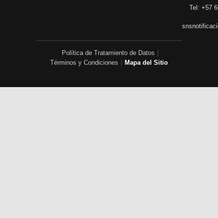
Tel: +57 6
snsnotificac
Política de Tratamiento de Datos
|
Términos y Condiciones
|
Mapa del Sitio