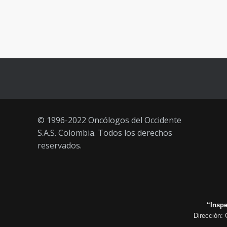
3 JUNIO, 2021
Vacúnate en Pereira (del 23 al 27
93
de agosto 2021) mayores de 20
años
21 AGOSTO, 2021
© 1996-2022 Oncólogos del Occidente
S.A.S. Colombia. Todos los derechos
reservados.
“Inspe
Dirección: 