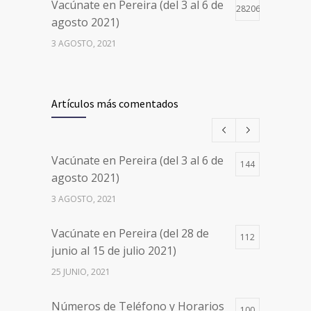
Vacúnate en Pereira (del 3 al 6 de
28206
agosto 2021)
3 AGOSTO, 2021
Vacúnate en Pereira (del 17 al 20
26501
de agosto 2021) mayores de 20
Artículos más comentados
años
17 AGOSTO, 2021
Vacúnate en Pereira (del 3 al 6 de
144
Números de Teléfono y Horarios
20113
agosto 2021)
de Atención para pedir Citas
3 AGOSTO, 2021
Médicas en los 5 departamentos
en Colombia y las 13 Sedes de
Vacúnate en Pereira (del 28 de
Clínica Cancerológica de Boyacá,
112
junio al 15 de julio 2021)
Oncólogos del Occidente y Unión
de Cirujanos
25 JUNIO, 2021
24 FEBRERO, 2023
Números de Teléfono y Horarios
100