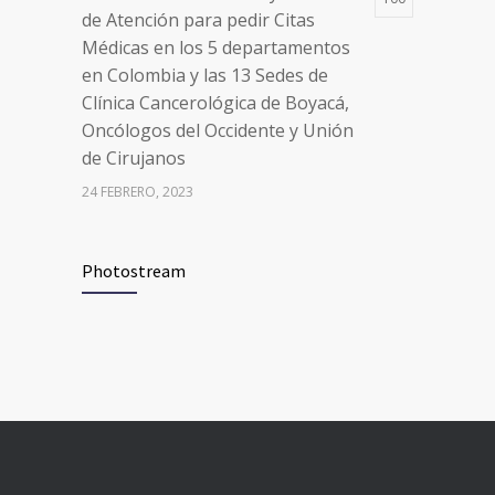
de Atención para pedir Citas
Médicas en los 5 departamentos
en Colombia y las 13 Sedes de
Clínica Cancerológica de Boyacá,
Oncólogos del Occidente y Unión
de Cirujanos
24 FEBRERO, 2023
Vacúnate en Pereira (del 8 al 11 de
94
Photostream
junio 2021)
3 JUNIO, 2021
Vacúnate en Pereira (del 23 al 27
93
de agosto 2021) mayores de 20
años
21 AGOSTO, 2021