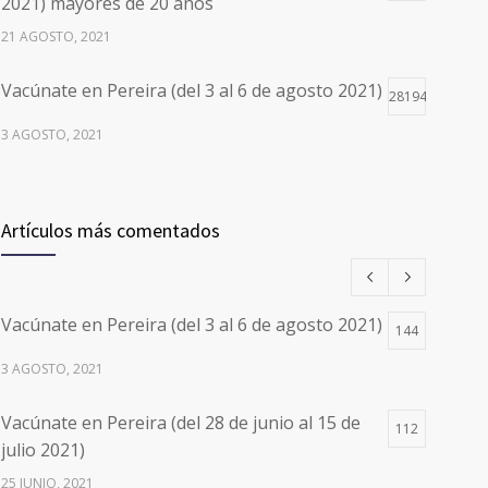
2021) mayores de 20 años
21 AGOSTO, 2021
Vacúnate en Pereira (del 3 al 6 de agosto 2021)
28194
3 AGOSTO, 2021
Vacúnate en Pereira (del 17 al 20 de agosto
26496
2021) mayores de 20 años
Artículos más comentados
17 AGOSTO, 2021
Números de Teléfono y Horarios de Atención
20088
Vacúnate en Pereira (del 3 al 6 de agosto 2021)
para pedir Citas Médicas en los 5
144
departamentos en Colombia y las 13 Sedes de
3 AGOSTO, 2021
Clínica Cancerológica de Boyacá, Oncólogos
del Occidente y Unión de Cirujanos
Vacúnate en Pereira (del 28 de junio al 15 de
112
24 FEBRERO, 2023
julio 2021)
25 JUNIO, 2021