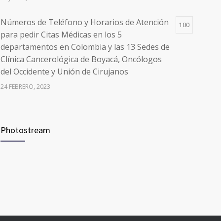
Números de Teléfono y Horarios de Atención
100
para pedir Citas Médicas en los 5
departamentos en Colombia y las 13 Sedes de
Clínica Cancerológica de Boyacá, Oncólogos
del Occidente y Unión de Cirujanos
24 FEBRERO, 2023
Vacúnate en Pereira (del 8 al 11 de junio 2021)
94
Photostream
3 JUNIO, 2021
Vacúnate en Pereira (del 23 al 27 de agosto
93
2021) mayores de 20 años
21 AGOSTO, 2021