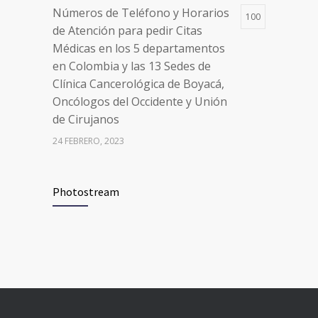
Números de Teléfono y Horarios
100
de Atención para pedir Citas
Médicas en los 5 departamentos
en Colombia y las 13 Sedes de
Clínica Cancerológica de Boyacá,
Oncólogos del Occidente y Unión
de Cirujanos
24 FEBRERO, 2023
Vacúnate en Pereira (del 8 al 11 de
94
Photostream
junio 2021)
3 JUNIO, 2021
Vacúnate en Pereira (del 23 al 27
93
de agosto 2021) mayores de 20
años
21 AGOSTO, 2021