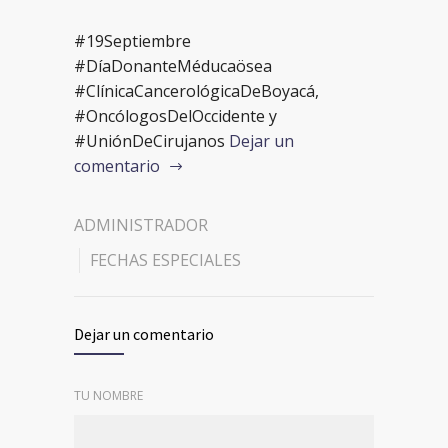
#19Septiembre
#DíaDonanteMéducaösea
#ClínicaCancerológicaDeBoyacá,
#OncólogosDelOccidente y
#UniónDeCirujanos
Dejar un
comentario
ADMINISTRADOR
FECHAS ESPECIALES
Dejar un comentario
TU NOMBRE