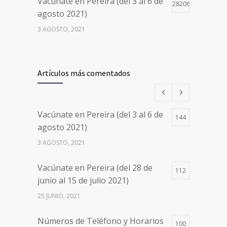
Vacúnate en Pereira (del 3 al 6 de
28206
agosto 2021)
3 AGOSTO, 2021
Vacúnate en Pereira (del 17 al 20
26501
de agosto 2021) mayores de 20
Artículos más comentados
años
17 AGOSTO, 2021
Vacúnate en Pereira (del 3 al 6 de
144
Números de Teléfono y Horarios
20113
agosto 2021)
de Atención para pedir Citas
3 AGOSTO, 2021
Médicas en los 5 departamentos
en Colombia y las 13 Sedes de
Vacúnate en Pereira (del 28 de
Clínica Cancerológica de Boyacá,
112
junio al 15 de julio 2021)
Oncólogos del Occidente y Unión
de Cirujanos
25 JUNIO, 2021
24 FEBRERO, 2023
Números de Teléfono y Horarios
100