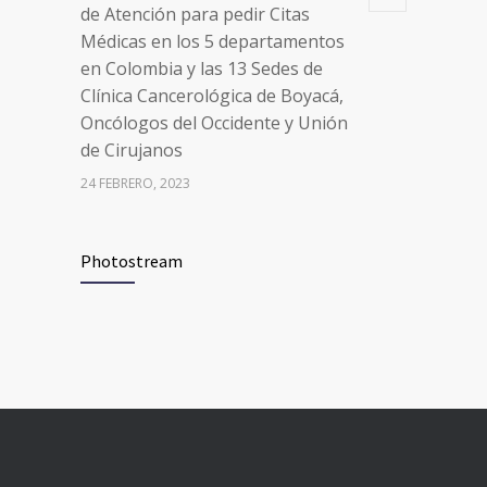
de Atención para pedir Citas
Médicas en los 5 departamentos
en Colombia y las 13 Sedes de
Clínica Cancerológica de Boyacá,
Oncólogos del Occidente y Unión
de Cirujanos
24 FEBRERO, 2023
Vacúnate en Pereira (del 8 al 11 de
94
Photostream
junio 2021)
3 JUNIO, 2021
Vacúnate en Pereira (del 23 al 27
93
de agosto 2021) mayores de 20
años
21 AGOSTO, 2021