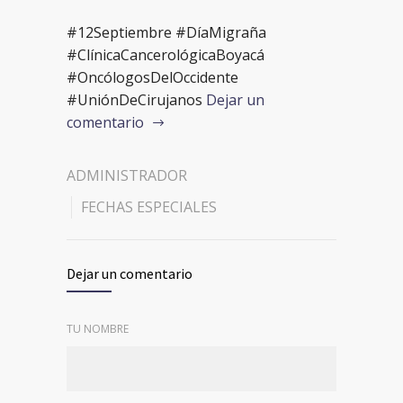
#12Septiembre #DíaMigraña
#ClínicaCancerológicaBoyacá
#OncólogosDelOccidente
#UniónDeCirujanos
Dejar un
comentario
ADMINISTRADOR
FECHAS ESPECIALES
Dejar un comentario
TU NOMBRE