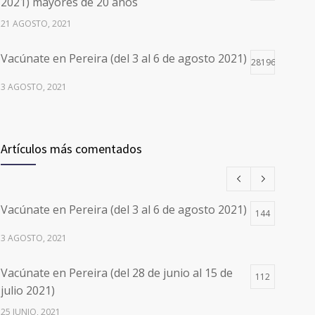
2021) mayores de 20 años
21 AGOSTO, 2021
Vacúnate en Pereira (del 3 al 6 de agosto 2021)
28196
3 AGOSTO, 2021
Vacúnate en Pereira (del 17 al 20 de agosto
26497
2021) mayores de 20 años
Artículos más comentados
17 AGOSTO, 2021
Números de Teléfono y Horarios de Atención
20091
Vacúnate en Pereira (del 3 al 6 de agosto 2021)
para pedir Citas Médicas en los 5
144
departamentos en Colombia y las 13 Sedes de
3 AGOSTO, 2021
Clínica Cancerológica de Boyacá, Oncólogos
del Occidente y Unión de Cirujanos
Vacúnate en Pereira (del 28 de junio al 15 de
112
24 FEBRERO, 2023
julio 2021)
25 JUNIO, 2021