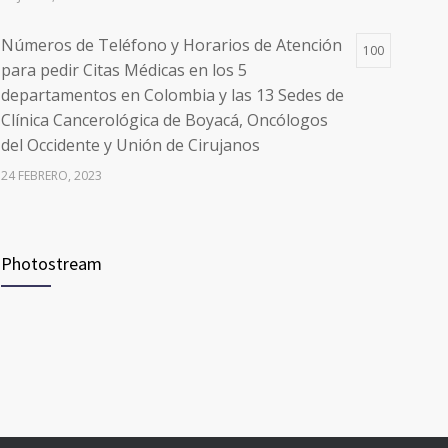
Números de Teléfono y Horarios de Atención
100
para pedir Citas Médicas en los 5
departamentos en Colombia y las 13 Sedes de
Clínica Cancerológica de Boyacá, Oncólogos
del Occidente y Unión de Cirujanos
24 FEBRERO, 2023
Vacúnate en Pereira (del 8 al 11 de junio 2021)
94
Photostream
3 JUNIO, 2021
Vacúnate en Pereira (del 23 al 27 de agosto
93
2021) mayores de 20 años
21 AGOSTO, 2021