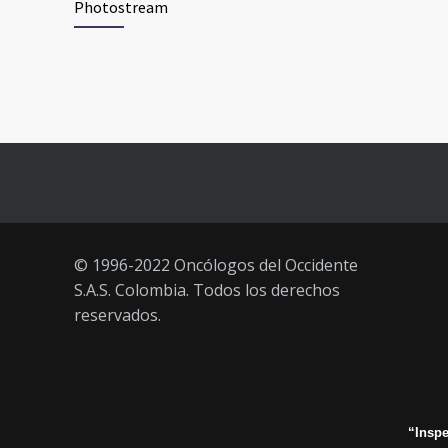
Photostream
junio 2021)
3 JUNIO, 2021
Vacúnate en Pereira (del 23 al 27
93
de agosto 2021) mayores de 20
años
21 AGOSTO, 2021
© 1996-2022 Oncólogos del Occidente
S.A.S. Colombia. Todos los derechos
reservados.
“Inspe