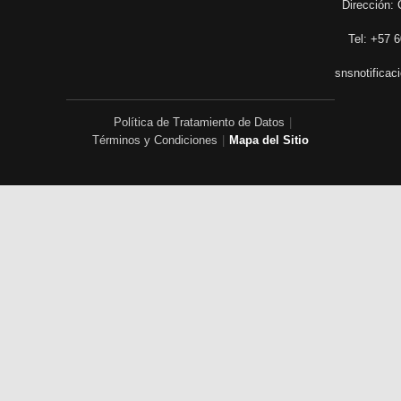
Dirección: 
Tel: +57 6
snsnotificac
Política de Tratamiento de Datos
|
Términos y Condiciones
|
Mapa del Sitio