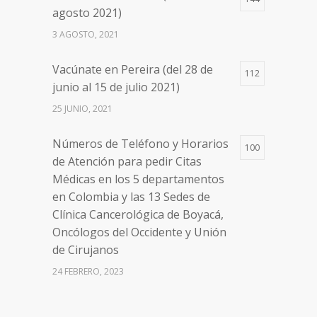
Números de Teléfono y Horarios
20107
agosto 2021)
de Atención para pedir Citas
3 AGOSTO, 2021
Médicas en los 5 departamentos
en Colombia y las 13 Sedes de
Vacúnate en Pereira (del 28 de
Clínica Cancerológica de Boyacá,
112
junio al 15 de julio 2021)
Oncólogos del Occidente y Unión
de Cirujanos
25 JUNIO, 2021
24 FEBRERO, 2023
Números de Teléfono y Horarios
100
de Atención para pedir Citas
Médicas en los 5 departamentos
en Colombia y las 13 Sedes de
Clínica Cancerológica de Boyacá,
Oncólogos del Occidente y Unión
de Cirujanos
24 FEBRERO, 2023
Vacúnate en Pereira (del 8 al 11 de
94