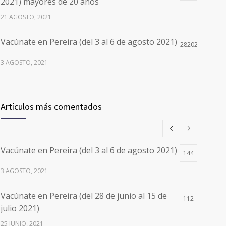
2021) mayores de 20 años
21 AGOSTO, 2021
Vacúnate en Pereira (del 3 al 6 de agosto 2021)
28202
3 AGOSTO, 2021
Vacúnate en Pereira (del 17 al 20 de agosto
26499
2021) mayores de 20 años
Artículos más comentados
17 AGOSTO, 2021
Números de Teléfono y Horarios de Atención
20107
Vacúnate en Pereira (del 3 al 6 de agosto 2021)
para pedir Citas Médicas en los 5
144
departamentos en Colombia y las 13 Sedes de
3 AGOSTO, 2021
Clínica Cancerológica de Boyacá, Oncólogos
del Occidente y Unión de Cirujanos
Vacúnate en Pereira (del 28 de junio al 15 de
112
24 FEBRERO, 2023
julio 2021)
25 JUNIO, 2021