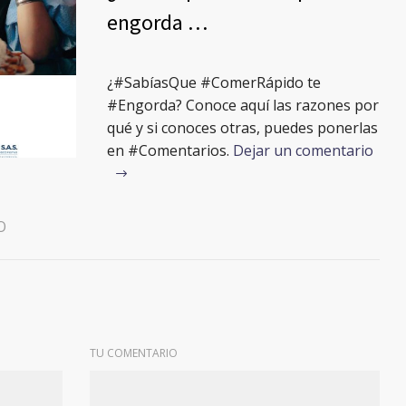
engorda …
¿#SabíasQue #ComerRápido te
#Engorda? Conoce aquí las razones por
qué y si conoces otras, puedes ponerlas
en #Comentarios.
Dejar un comentario
O
TU COMENTARIO