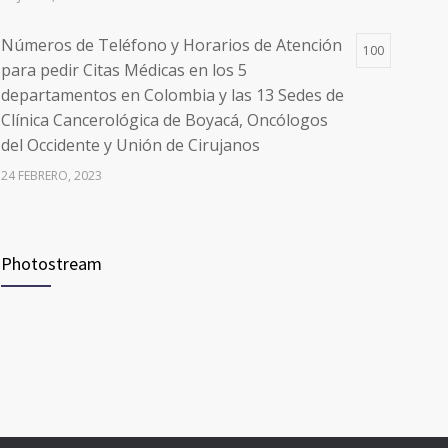
Números de Teléfono y Horarios de Atención
100
para pedir Citas Médicas en los 5
departamentos en Colombia y las 13 Sedes de
Clínica Cancerológica de Boyacá, Oncólogos
del Occidente y Unión de Cirujanos
24 FEBRERO, 2023
Vacúnate en Pereira (del 8 al 11 de junio 2021)
94
Photostream
3 JUNIO, 2021
Vacúnate en Pereira (del 23 al 27 de agosto
93
2021) mayores de 20 años
21 AGOSTO, 2021