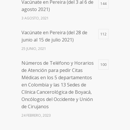
Vacúnate en Pereira (del 3 al 6 de
144
Números de Teléfono y Horarios
20098
agosto 2021)
de Atención para pedir Citas
3 AGOSTO, 2021
Médicas en los 5 departamentos
en Colombia y las 13 Sedes de
Vacúnate en Pereira (del 28 de
Clínica Cancerológica de Boyacá,
112
junio al 15 de julio 2021)
Oncólogos del Occidente y Unión
de Cirujanos
25 JUNIO, 2021
24 FEBRERO, 2023
Números de Teléfono y Horarios
100
de Atención para pedir Citas
Médicas en los 5 departamentos
en Colombia y las 13 Sedes de
Clínica Cancerológica de Boyacá,
Oncólogos del Occidente y Unión
de Cirujanos
24 FEBRERO, 2023
Vacúnate en Pereira (del 8 al 11 de