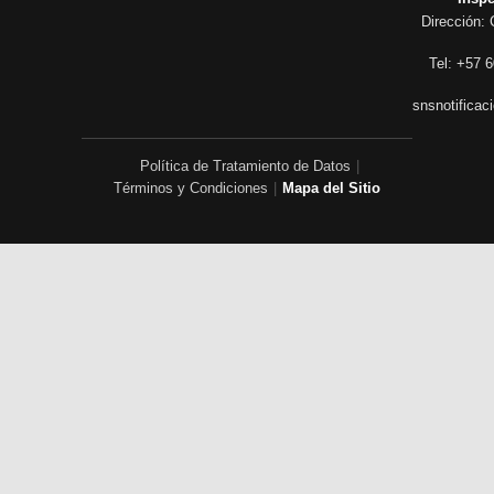
Dirección: 
Tel: +57 6
snsnotificac
Política de Tratamiento de Datos
|
Términos y Condiciones
|
Mapa del Sitio