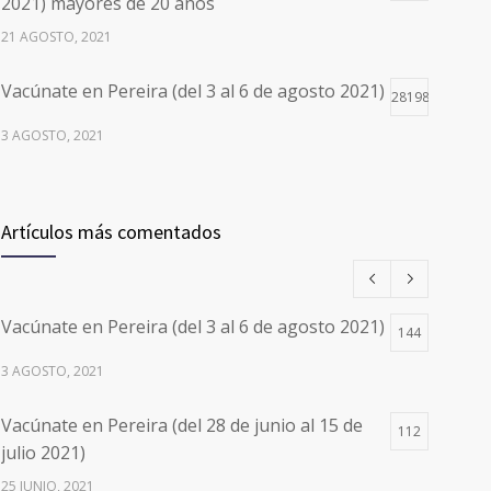
2021) mayores de 20 años
21 AGOSTO, 2021
Vacúnate en Pereira (del 3 al 6 de agosto 2021)
28198
3 AGOSTO, 2021
Vacúnate en Pereira (del 17 al 20 de agosto
26498
2021) mayores de 20 años
Artículos más comentados
17 AGOSTO, 2021
Números de Teléfono y Horarios de Atención
20103
Vacúnate en Pereira (del 3 al 6 de agosto 2021)
para pedir Citas Médicas en los 5
144
departamentos en Colombia y las 13 Sedes de
3 AGOSTO, 2021
Clínica Cancerológica de Boyacá, Oncólogos
del Occidente y Unión de Cirujanos
Vacúnate en Pereira (del 28 de junio al 15 de
112
24 FEBRERO, 2023
julio 2021)
25 JUNIO, 2021