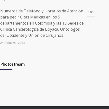
Números de Teléfono y Horarios de Atención
100
para pedir Citas Médicas en los 5
departamentos en Colombia y las 13 Sedes de
Clínica Cancerológica de Boyacá, Oncólogos
del Occidente y Unión de Cirujanos
24 FEBRERO, 2023
Vacúnate en Pereira (del 8 al 11 de junio 2021)
94
Photostream
3 JUNIO, 2021
Vacúnate en Pereira (del 23 al 27 de agosto
93
2021) mayores de 20 años
21 AGOSTO, 2021