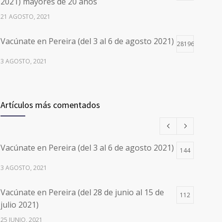
2021) mayores de 20 años
21 AGOSTO, 2021
Vacúnate en Pereira (del 3 al 6 de agosto 2021)
28196
3 AGOSTO, 2021
Vacúnate en Pereira (del 17 al 20 de agosto
26497
2021) mayores de 20 años
Artículos más comentados
17 AGOSTO, 2021
Números de Teléfono y Horarios de Atención
20098
Vacúnate en Pereira (del 3 al 6 de agosto 2021)
para pedir Citas Médicas en los 5
144
departamentos en Colombia y las 13 Sedes de
3 AGOSTO, 2021
Clínica Cancerológica de Boyacá, Oncólogos
del Occidente y Unión de Cirujanos
Vacúnate en Pereira (del 28 de junio al 15 de
112
24 FEBRERO, 2023
julio 2021)
25 JUNIO, 2021