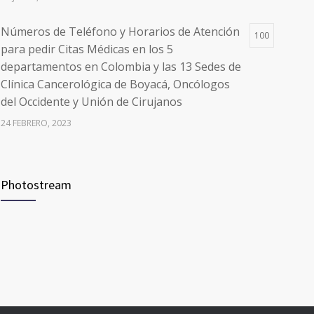
Números de Teléfono y Horarios de Atención
100
para pedir Citas Médicas en los 5
departamentos en Colombia y las 13 Sedes de
Clínica Cancerológica de Boyacá, Oncólogos
del Occidente y Unión de Cirujanos
24 FEBRERO, 2023
Vacúnate en Pereira (del 8 al 11 de junio 2021)
94
Photostream
3 JUNIO, 2021
Vacúnate en Pereira (del 23 al 27 de agosto
93
2021) mayores de 20 años
21 AGOSTO, 2021