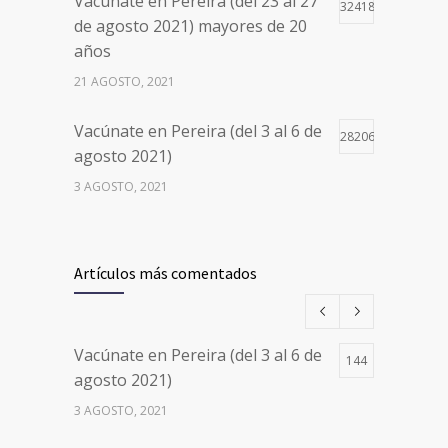
Vacúnate en Pereira (del 23 al 27
32418
de agosto 2021) mayores de 20
años
21 AGOSTO, 2021
Vacúnate en Pereira (del 3 al 6 de
28206
agosto 2021)
3 AGOSTO, 2021
Vacúnate en Pereira (del 17 al 20
26501
de agosto 2021) mayores de 20
Artículos más comentados
años
17 AGOSTO, 2021
Vacúnate en Pereira (del 3 al 6 de
144
Números de Teléfono y Horarios
20113
agosto 2021)
de Atención para pedir Citas
3 AGOSTO, 2021
Médicas en los 5 departamentos
en Colombia y las 13 Sedes de