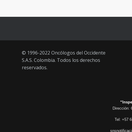
Vacúnate en Pereira (del 23 al 27
93
de agosto 2021) mayores de 20
años
21 AGOSTO, 2021
© 1996-2022 Oncólogos del Occidente
S.A.S. Colombia. Todos los derechos
reservados.
“Inspe
Dirección: 
Tel: +57 6
snsnotificac