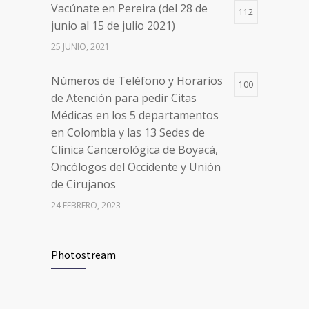
Vacúnate en Pereira (del 28 de
Clínica Cancerológica de Boyacá,
112
junio al 15 de julio 2021)
Oncólogos del Occidente y Unión
de Cirujanos
25 JUNIO, 2021
24 FEBRERO, 2023
Números de Teléfono y Horarios
100
de Atención para pedir Citas
Médicas en los 5 departamentos
en Colombia y las 13 Sedes de
Clínica Cancerológica de Boyacá,
Oncólogos del Occidente y Unión
de Cirujanos
24 FEBRERO, 2023
Vacúnate en Pereira (del 8 al 11 de
94
Photostream
junio 2021)
3 JUNIO, 2021