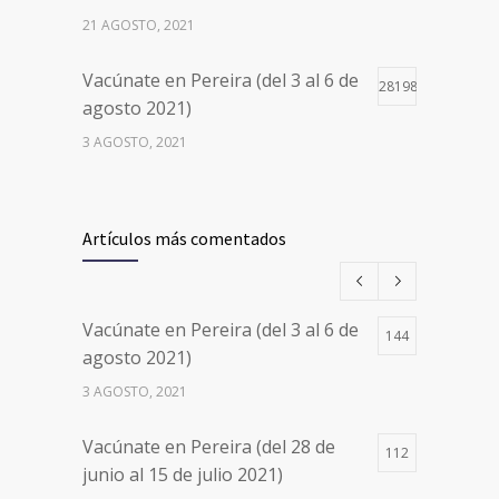
21 AGOSTO, 2021
Vacúnate en Pereira (del 3 al 6 de
28198
agosto 2021)
3 AGOSTO, 2021
Vacúnate en Pereira (del 17 al 20
26497
de agosto 2021) mayores de 20
Artículos más comentados
años
17 AGOSTO, 2021
Vacúnate en Pereira (del 3 al 6 de
144
Números de Teléfono y Horarios
20100
agosto 2021)
de Atención para pedir Citas
3 AGOSTO, 2021
Médicas en los 5 departamentos
en Colombia y las 13 Sedes de
Vacúnate en Pereira (del 28 de
Clínica Cancerológica de Boyacá,
112
junio al 15 de julio 2021)
Oncólogos del Occidente y Unión