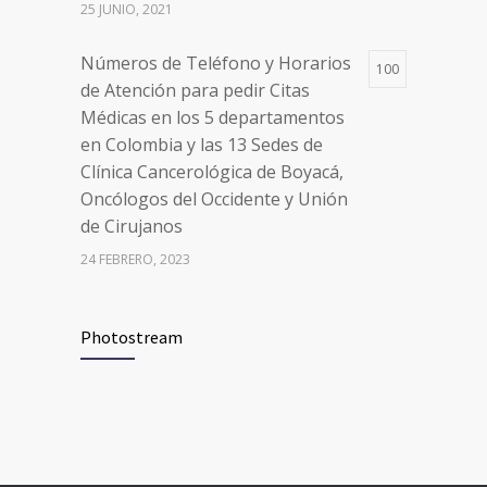
de Cirujanos
25 JUNIO, 2021
24 FEBRERO, 2023
Números de Teléfono y Horarios
100
de Atención para pedir Citas
Médicas en los 5 departamentos
en Colombia y las 13 Sedes de
Clínica Cancerológica de Boyacá,
Oncólogos del Occidente y Unión
de Cirujanos
24 FEBRERO, 2023
Vacúnate en Pereira (del 8 al 11 de
94
Photostream
junio 2021)
3 JUNIO, 2021
Vacúnate en Pereira (del 23 al 27
93
de agosto 2021) mayores de 20
años