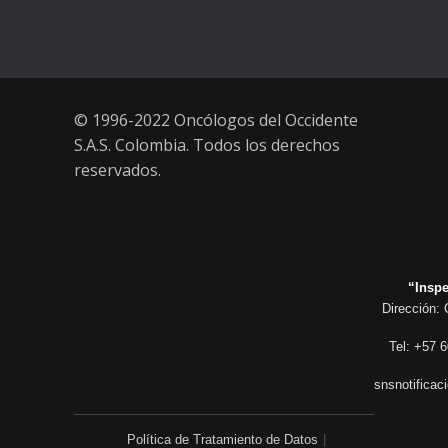
21 AGOSTO, 2021
© 1996-2022 Oncólogos del Occidente
S.A.S. Colombia. Todos los derechos
reservados.
“Inspe
Dirección: 
Tel: +57 6
snsnotificac
Política de Tratamiento de Datos
|