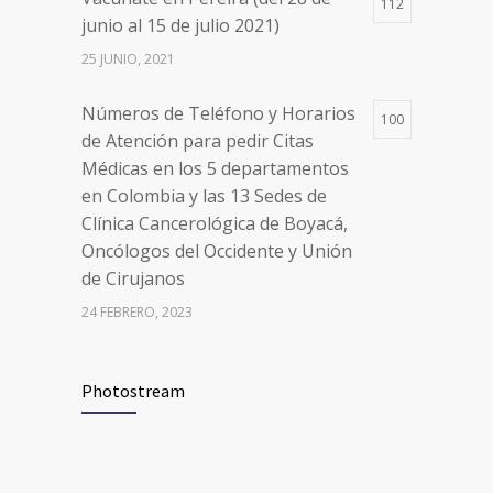
Clínica Cancerológica de Boyacá,
112
junio al 15 de julio 2021)
Oncólogos del Occidente y Unión
de Cirujanos
25 JUNIO, 2021
24 FEBRERO, 2023
Números de Teléfono y Horarios
100
de Atención para pedir Citas
Médicas en los 5 departamentos
en Colombia y las 13 Sedes de
Clínica Cancerológica de Boyacá,
Oncólogos del Occidente y Unión
de Cirujanos
24 FEBRERO, 2023
Vacúnate en Pereira (del 8 al 11 de
94
Photostream
junio 2021)
3 JUNIO, 2021
Vacúnate en Pereira (del 23 al 27
93