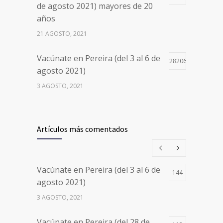
de agosto 2021) mayores de 20
años
21 AGOSTO, 2021
Vacúnate en Pereira (del 3 al 6 de
28206
agosto 2021)
3 AGOSTO, 2021
Vacúnate en Pereira (del 17 al 20
26501
de agosto 2021) mayores de 20
Artículos más comentados
años
17 AGOSTO, 2021
Vacúnate en Pereira (del 3 al 6 de
144
Números de Teléfono y Horarios
20113
agosto 2021)
de Atención para pedir Citas
3 AGOSTO, 2021
Médicas en los 5 departamentos
en Colombia y las 13 Sedes de
Vacúnate en Pereira (del 28 de