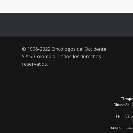
de agosto 2021) mayores de 20
años
21 AGOSTO, 2021
© 1996-2022 Oncólogos del Occidente
S.A.S. Colombia. Todos los derechos
reservados.
“Inspe
Dirección: 
Tel: +57 6
snsnotificac