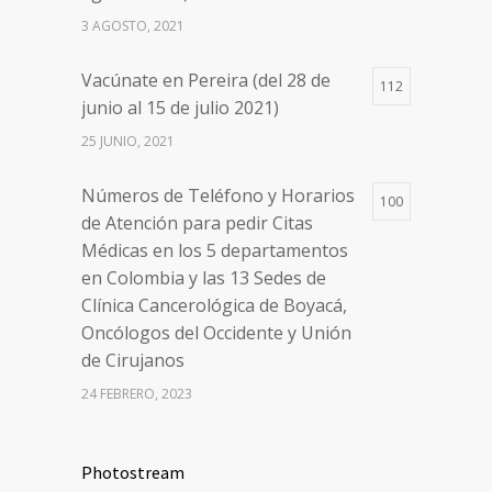
de Atención para pedir Citas
3 AGOSTO, 2021
Médicas en los 5 departamentos
en Colombia y las 13 Sedes de
Vacúnate en Pereira (del 28 de
Clínica Cancerológica de Boyacá,
112
junio al 15 de julio 2021)
Oncólogos del Occidente y Unión
de Cirujanos
25 JUNIO, 2021
24 FEBRERO, 2023
Números de Teléfono y Horarios
100
de Atención para pedir Citas
Médicas en los 5 departamentos
en Colombia y las 13 Sedes de
Clínica Cancerológica de Boyacá,
Oncólogos del Occidente y Unión
de Cirujanos
24 FEBRERO, 2023
Vacúnate en Pereira (del 8 al 11 de
94
Photostream
junio 2021)