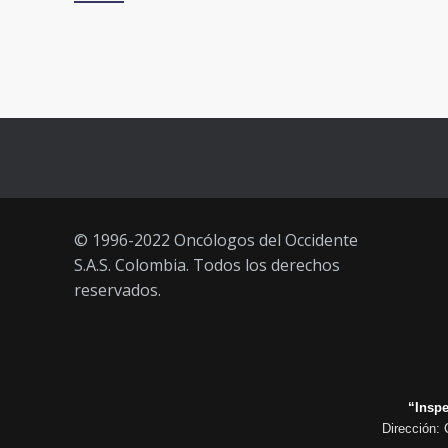
3 JUNIO, 2021
Vacúnate en Pereira (del 23 al 27
93
de agosto 2021) mayores de 20
años
21 AGOSTO, 2021
© 1996-2022 Oncólogos del Occidente
S.A.S. Colombia. Todos los derechos
reservados.
“Inspe
Dirección: 