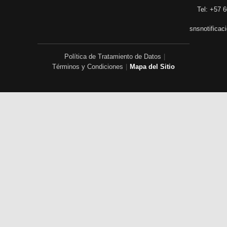
Tel: +57 6
snsnotificac
Política de Tratamiento de Datos
|
Términos y Condiciones
|
Mapa del Sitio