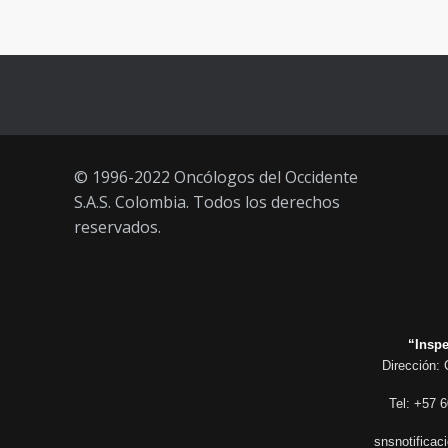
Vacúnate en Pereira (del 23 al 27
93
de agosto 2021) mayores de 20
años
21 AGOSTO, 2021
© 1996-2022 Oncólogos del Occidente
S.A.S. Colombia. Todos los derechos
reservados.
“Inspe
Dirección: 
Tel: +57 6
snsnotificac