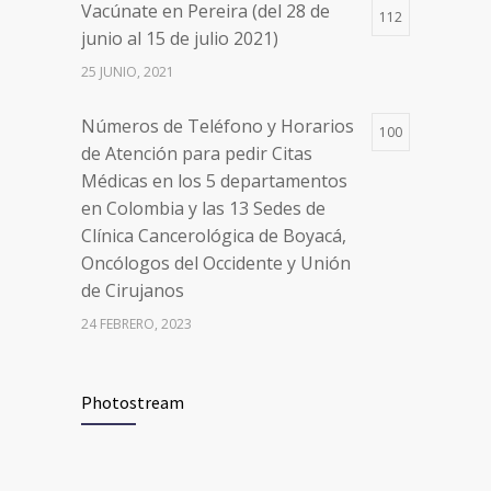
Vacúnate en Pereira (del 28 de
Clínica Cancerológica de Boyacá,
112
junio al 15 de julio 2021)
Oncólogos del Occidente y Unión
de Cirujanos
25 JUNIO, 2021
24 FEBRERO, 2023
Números de Teléfono y Horarios
100
de Atención para pedir Citas
Médicas en los 5 departamentos
en Colombia y las 13 Sedes de
Clínica Cancerológica de Boyacá,
Oncólogos del Occidente y Unión
de Cirujanos
24 FEBRERO, 2023
Vacúnate en Pereira (del 8 al 11 de
94
Photostream
junio 2021)
3 JUNIO, 2021