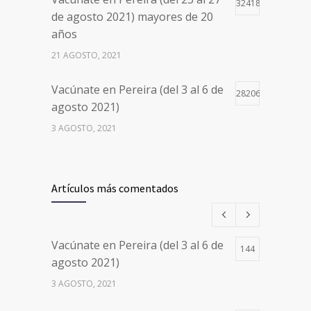
32418
de agosto 2021) mayores de 20
años
21 AGOSTO, 2021
Vacúnate en Pereira (del 3 al 6 de
28206
agosto 2021)
3 AGOSTO, 2021
Vacúnate en Pereira (del 17 al 20
26501
de agosto 2021) mayores de 20
Artículos más comentados
años
17 AGOSTO, 2021
Vacúnate en Pereira (del 3 al 6 de
144
Números de Teléfono y Horarios
20113
agosto 2021)
de Atención para pedir Citas
3 AGOSTO, 2021
Médicas en los 5 departamentos
en Colombia y las 13 Sedes de