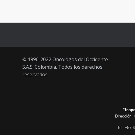
Vacúnate en Pereira (del 23 al 27
93
de agosto 2021) mayores de 20
años
21 AGOSTO, 2021
© 1996-2022 Oncólogos del Occidente
S.A.S. Colombia. Todos los derechos
reservados.
“Inspe
Dirección: 
Tel: +57 6