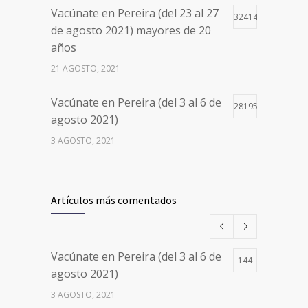
Vacúnate en Pereira (del 23 al 27
32414
de agosto 2021) mayores de 20
años
21 AGOSTO, 2021
Vacúnate en Pereira (del 3 al 6 de
28195
agosto 2021)
3 AGOSTO, 2021
Vacúnate en Pereira (del 17 al 20
26497
de agosto 2021) mayores de 20
Artículos más comentados
años
17 AGOSTO, 2021
Vacúnate en Pereira (del 3 al 6 de
144
Números de Teléfono y Horarios
20091
agosto 2021)
de Atención para pedir Citas
3 AGOSTO, 2021
Médicas en los 5 departamentos