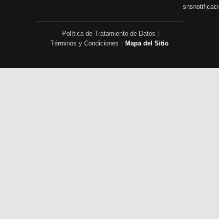
snsnotificac
Política de Tratamiento de Datos
|
Términos y Condiciones
|
Mapa del Sitio