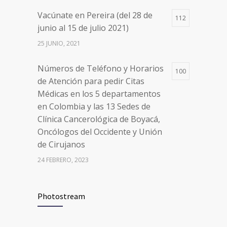
en Colombia y las 13 Sedes de
Vacúnate en Pereira (del 28 de
Clínica Cancerológica de Boyacá,
112
junio al 15 de julio 2021)
Oncólogos del Occidente y Unión
de Cirujanos
25 JUNIO, 2021
24 FEBRERO, 2023
Números de Teléfono y Horarios
100
de Atención para pedir Citas
Médicas en los 5 departamentos
en Colombia y las 13 Sedes de
Clínica Cancerológica de Boyacá,
Oncólogos del Occidente y Unión
de Cirujanos
24 FEBRERO, 2023
Vacúnate en Pereira (del 8 al 11 de
94
Photostream
junio 2021)
3 JUNIO, 2021