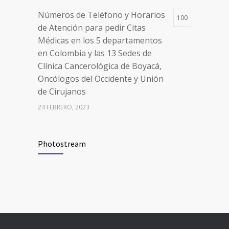
24 FEBRERO, 2023
Números de Teléfono y Horarios
100
de Atención para pedir Citas
Médicas en los 5 departamentos
en Colombia y las 13 Sedes de
Clínica Cancerológica de Boyacá,
Oncólogos del Occidente y Unión
de Cirujanos
24 FEBRERO, 2023
Vacúnate en Pereira (del 8 al 11 de
94
Photostream
junio 2021)
3 JUNIO, 2021
Vacúnate en Pereira (del 23 al 27
93
de agosto 2021) mayores de 20
años
21 AGOSTO, 2021