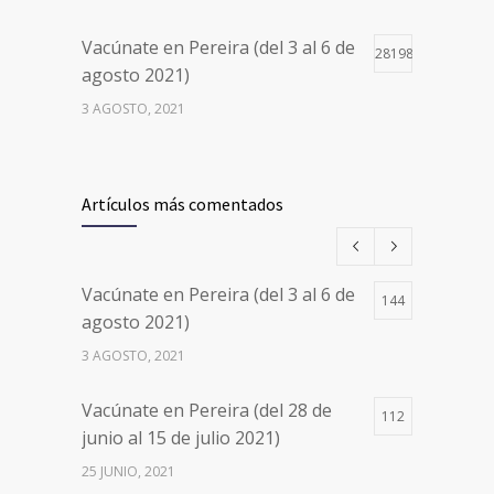
Vacúnate en Pereira (del 3 al 6 de
28198
agosto 2021)
3 AGOSTO, 2021
Vacúnate en Pereira (del 17 al 20
26497
de agosto 2021) mayores de 20
Artículos más comentados
años
17 AGOSTO, 2021
Vacúnate en Pereira (del 3 al 6 de
144
Números de Teléfono y Horarios
20101
agosto 2021)
de Atención para pedir Citas
3 AGOSTO, 2021
Médicas en los 5 departamentos
en Colombia y las 13 Sedes de
Vacúnate en Pereira (del 28 de
Clínica Cancerológica de Boyacá,
112
junio al 15 de julio 2021)
Oncólogos del Occidente y Unión
de Cirujanos
25 JUNIO, 2021