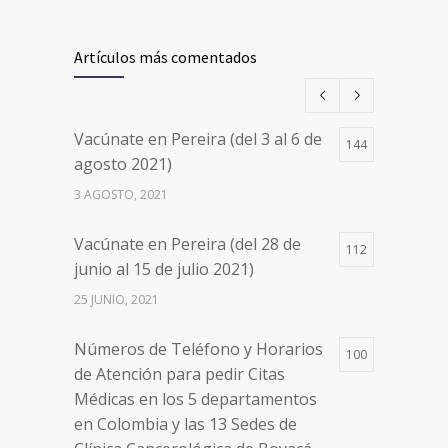
Vacúnate en Pereira (del 17 al 20
26498
de agosto 2021) mayores de 20
Artículos más comentados
años
17 AGOSTO, 2021
Vacúnate en Pereira (del 3 al 6 de
144
Números de Teléfono y Horarios
20105
agosto 2021)
de Atención para pedir Citas
3 AGOSTO, 2021
Médicas en los 5 departamentos
en Colombia y las 13 Sedes de
Vacúnate en Pereira (del 28 de
Clínica Cancerológica de Boyacá,
112
junio al 15 de julio 2021)
Oncólogos del Occidente y Unión
de Cirujanos
25 JUNIO, 2021
24 FEBRERO, 2023
Números de Teléfono y Horarios
100
de Atención para pedir Citas
Médicas en los 5 departamentos
en Colombia y las 13 Sedes de