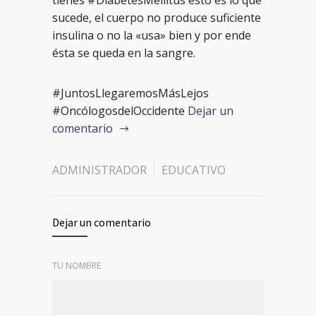
tienes #DiabetesMellitus esto es lo que
sucede, el cuerpo no produce suficiente
insulina o no la «usa» bien y por ende
ésta se queda en la sangre.
#JuntosLlegaremosMásLejos
#OncólogosdelOccidente
Dejar un
comentario
ADMINISTRADOR
EDUCATIVO
Dejar un comentario
TU NOMBRE