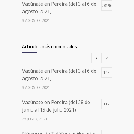
Vacúnate en Pereira (del 3 al 6 de
28196
agosto 2021)
3 AGOSTO, 2021
Vacúnate en Pereira (del 17 al 20
26497
de agosto 2021) mayores de 20
Artículos más comentados
años
17 AGOSTO, 2021
Vacúnate en Pereira (del 3 al 6 de
144
Números de Teléfono y Horarios
20096
agosto 2021)
de Atención para pedir Citas
3 AGOSTO, 2021
Médicas en los 5 departamentos
en Colombia y las 13 Sedes de
Vacúnate en Pereira (del 28 de
Clínica Cancerológica de Boyacá,
112
junio al 15 de julio 2021)
Oncólogos del Occidente y Unión
de Cirujanos
25 JUNIO, 2021
24 FEBRERO, 2023
Números de Teléfono y Horarios