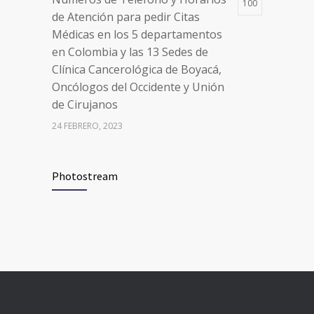
100
de Atención para pedir Citas
Médicas en los 5 departamentos
en Colombia y las 13 Sedes de
Clínica Cancerológica de Boyacá,
Oncólogos del Occidente y Unión
de Cirujanos
24 FEBRERO, 2023
Vacúnate en Pereira (del 8 al 11 de
94
Photostream
junio 2021)
3 JUNIO, 2021
Vacúnate en Pereira (del 23 al 27
93
de agosto 2021) mayores de 20
años
21 AGOSTO, 2021