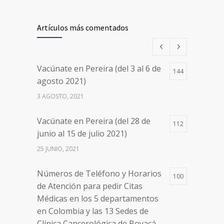
Vacúnate en Pereira (del 17 al 20
26496
de agosto 2021) mayores de 20
Artículos más comentados
años
17 AGOSTO, 2021
Vacúnate en Pereira (del 3 al 6 de
144
Números de Teléfono y Horarios
20087
agosto 2021)
de Atención para pedir Citas
3 AGOSTO, 2021
Médicas en los 5 departamentos
en Colombia y las 13 Sedes de
Vacúnate en Pereira (del 28 de
Clínica Cancerológica de Boyacá,
112
junio al 15 de julio 2021)
Oncólogos del Occidente y Unión
de Cirujanos
25 JUNIO, 2021
24 FEBRERO, 2023
Números de Teléfono y Horarios
100
de Atención para pedir Citas
Médicas en los 5 departamentos
en Colombia y las 13 Sedes de
Clínica Cancerológica de Boyacá,