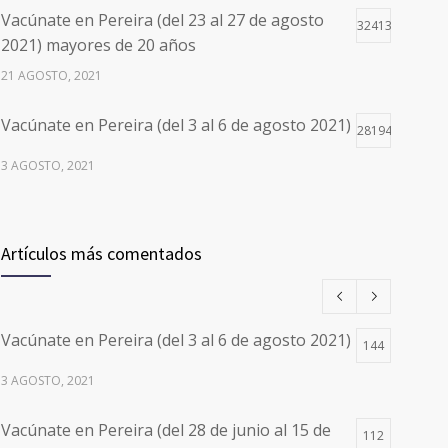
Vacúnate en Pereira (del 23 al 27 de agosto
32413
2021) mayores de 20 años
21 AGOSTO, 2021
Vacúnate en Pereira (del 3 al 6 de agosto 2021)
28194
3 AGOSTO, 2021
Vacúnate en Pereira (del 17 al 20 de agosto
26496
2021) mayores de 20 años
Artículos más comentados
17 AGOSTO, 2021
Números de Teléfono y Horarios de Atención
20089
Vacúnate en Pereira (del 3 al 6 de agosto 2021)
para pedir Citas Médicas en los 5
144
departamentos en Colombia y las 13 Sedes de
3 AGOSTO, 2021
Clínica Cancerológica de Boyacá, Oncólogos
del Occidente y Unión de Cirujanos
Vacúnate en Pereira (del 28 de junio al 15 de
112