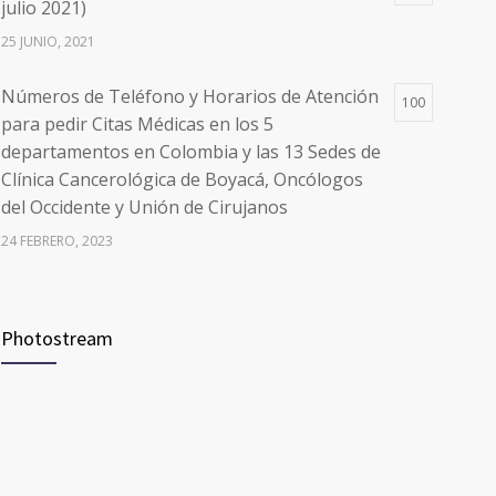
24 FEBRERO, 2023
julio 2021)
25 JUNIO, 2021
Números de Teléfono y Horarios de Atención
100
para pedir Citas Médicas en los 5
departamentos en Colombia y las 13 Sedes de
Clínica Cancerológica de Boyacá, Oncólogos
del Occidente y Unión de Cirujanos
24 FEBRERO, 2023
Vacúnate en Pereira (del 8 al 11 de junio 2021)
94
Photostream
3 JUNIO, 2021
Vacúnate en Pereira (del 23 al 27 de agosto
93
2021) mayores de 20 años
21 AGOSTO, 2021