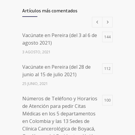
26498
de agosto 2021) mayores de 20
Artículos más comentados
años
17 AGOSTO, 2021
Vacúnate en Pereira (del 3 al 6 de
144
Números de Teléfono y Horarios
20105
agosto 2021)
de Atención para pedir Citas
3 AGOSTO, 2021
Médicas en los 5 departamentos
en Colombia y las 13 Sedes de
Vacúnate en Pereira (del 28 de
Clínica Cancerológica de Boyacá,
112
junio al 15 de julio 2021)
Oncólogos del Occidente y Unión
de Cirujanos
25 JUNIO, 2021
24 FEBRERO, 2023
Números de Teléfono y Horarios
100
de Atención para pedir Citas
Médicas en los 5 departamentos
en Colombia y las 13 Sedes de
Clínica Cancerológica de Boyacá,