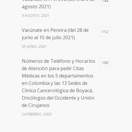
144
Números de Teléfono y Horarios
20098
agosto 2021)
de Atención para pedir Citas
3 AGOSTO, 2021
Médicas en los 5 departamentos
en Colombia y las 13 Sedes de
Vacúnate en Pereira (del 28 de
Clínica Cancerológica de Boyacá,
112
junio al 15 de julio 2021)
Oncólogos del Occidente y Unión
de Cirujanos
25 JUNIO, 2021
24 FEBRERO, 2023
Números de Teléfono y Horarios
100
de Atención para pedir Citas
Médicas en los 5 departamentos
en Colombia y las 13 Sedes de
Clínica Cancerológica de Boyacá,
Oncólogos del Occidente y Unión
de Cirujanos
24 FEBRERO, 2023
Vacúnate en Pereira (del 8 al 11 de
94