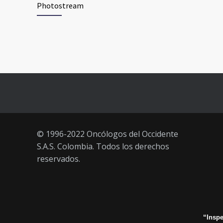
Photostream
junio 2021)
3 JUNIO, 2021
Vacúnate en Pereira (del 23 al 27
93
de agosto 2021) mayores de 20
años
21 AGOSTO, 2021
© 1996-2022 Oncólogos del Occidente
S.A.S. Colombia. Todos los derechos
reservados.
“Inspe