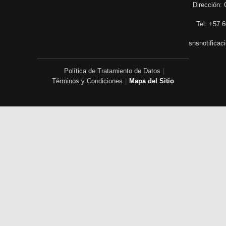
Dirección: 
Tel: +57 6
snsnotificac
Política de Tratamiento de Datos
|
Términos y Condiciones
|
Mapa del Sitio