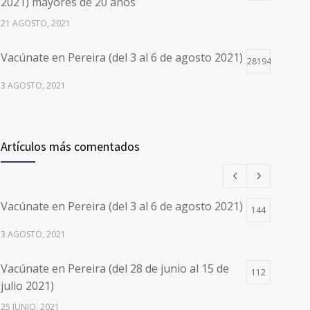
2021) mayores de 20 años
21 AGOSTO, 2021
Vacúnate en Pereira (del 3 al 6 de agosto 2021)
28194
3 AGOSTO, 2021
Vacúnate en Pereira (del 17 al 20 de agosto
26495
2021) mayores de 20 años
Artículos más comentados
17 AGOSTO, 2021
Números de Teléfono y Horarios de Atención
20087
Vacúnate en Pereira (del 3 al 6 de agosto 2021)
para pedir Citas Médicas en los 5
144
departamentos en Colombia y las 13 Sedes de
3 AGOSTO, 2021
Clínica Cancerológica de Boyacá, Oncólogos
del Occidente y Unión de Cirujanos
Vacúnate en Pereira (del 28 de junio al 15 de
112
24 FEBRERO, 2023
julio 2021)
25 JUNIO, 2021