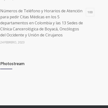
Números de Teléfono y Horarios de Atención
100
para pedir Citas Médicas en los 5
departamentos en Colombia y las 13 Sedes de
Clínica Cancerológica de Boyacá, Oncólogos
del Occidente y Unión de Cirujanos
24 FEBRERO, 2023
Vacúnate en Pereira (del 8 al 11 de junio 2021)
94
Photostream
3 JUNIO, 2021
Vacúnate en Pereira (del 23 al 27 de agosto
93
2021) mayores de 20 años
21 AGOSTO, 2021