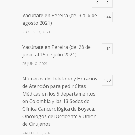
17 AGOSTO, 2021
Vacúnate en Pereira (del 3 al 6 de
144
Números de Teléfono y Horarios
20096
agosto 2021)
de Atención para pedir Citas
3 AGOSTO, 2021
Médicas en los 5 departamentos
en Colombia y las 13 Sedes de
Vacúnate en Pereira (del 28 de
Clínica Cancerológica de Boyacá,
112
junio al 15 de julio 2021)
Oncólogos del Occidente y Unión
de Cirujanos
25 JUNIO, 2021
24 FEBRERO, 2023
Números de Teléfono y Horarios
100
de Atención para pedir Citas
Médicas en los 5 departamentos
en Colombia y las 13 Sedes de
Clínica Cancerológica de Boyacá,
Oncólogos del Occidente y Unión
de Cirujanos
24 FEBRERO, 2023